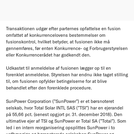
Transaktionen udgør efter parternes opfattelse en fusion
omfattet af konkurrencelovens bestemmelser om
fusionskontrol, hvilket betyder, at fusionen ikke må
gennemføres, før enten Konkurrence- og Forbrugerstyrelsen
eller Konkurrencerådet har godkendt den.
Udkastet til anmeldelse af fusionen lægger op til en
forenklet anmeldelse. Styrelsen har endnu ikke taget stilling
til, om fusionen opfylder betingelserne for at blive
behandlet efter den forenklede procedure.
SunPower Corporation (”SunPower”) er et børsnoteret
selskab, hvor Total Solar INTL SAS (”TSI”) har en ejerandel
på 55,66 pct. (senest opgjort pr. 31. december 2018). Den
ultimative ejer af TSI og SunPower er Total SA (”Total”). Som
led i en intern reorganisering opsplittes SunPower i to