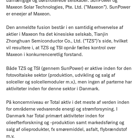
uafhængige og børsnoterede selskaber: SunPower og
Maxeon Solar Technologies, Pte. Ltd. (”Maxeon”). SunPower
er eneejer af Maxeon.
Den anmeldte fusion består i en samtidig erhvervelse af
aktier i Maxeon fra det kinesiske selskab, Tianjin
Zhonghuan Semiconductor Co., Ltd. (”TZS”)’s side, hvilket
vil resultere i, at TZS og TSI opnår fælles kontrol over
Maxeon i konkurrenceretlig forstand.
Både TZS og TSI (gennem SunPower) er aktive inden for den
fotovoltaiske sektor (produktion, udvikling og salg af
solceller og solcellemoduler m.v.), men ingen af parterne har
aktiviteter inden for denne sektor i Danmark.
På koncernniveau er Total aktiv i det meste af verden inden
for områderne vedvarende energi og strømforsyning. I
Danmark har Total primært aktiviteter inden for
olieefterforskning og -produktion samt markedsføring og
salg af olieprodukter, fx smøremiddel, asfalt, flybrændstof
m.v.