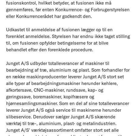
fusionskontrol, hvilket betyder, at fusionen ikke må
gennemføres, før enten Konkurrence- og Forbrugerstyrelsen
eller Konkurrencerådet har godkendt den.
Udkastet til anmeldelse af fusionen lægger op til en
forenklet anmeldelse. Styrelsen har endnu ikke taget stilling
til, om fusionen opfylder betingelserne for at blive
behandlet efter den forenklede procedure.
Junget A/S udbyder totalleverancer af maskiner til
bearbejdning af træ, aluminium og plast. Som forhandler for
en række maskinproducenter leverer Junget A/S stort set
alle typer af bearbejdningsmaskiner herunder kehlere,
afkortersave, CNC-maskiner, rundsave, kap- og
geringssave, boremaskiner, kopifræsere og
hjørnesamlingsmaskiner. Som en del af sine totalleverancer
leverer Junget A/S også service til maskinerne herunder
slibeservice. Derudover sælger Junget A/S skærende
værktøj til træ-, aluminium, plast- og metalindustrien.
Junget A/S' værktøjsassortiment omfatter stort set alle