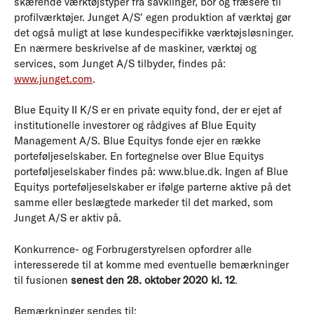
skærende værktøjstyper fra savklinger, bor og fræsere til
profilværktøjer. Junget A/S' egen produktion af værktøj gør
det også muligt at løse kundespecifikke værktøjsløsninger.
En nærmere beskrivelse af de maskiner, værktøj og
services, som Junget A/S tilbyder, findes på:
www.junget.com
.
Blue Equity II K/S er en private equity fond, der er ejet af
institutionelle investorer og rådgives af Blue Equity
Management A/S. Blue Equitys fonde ejer en række
porteføljeselskaber. En fortegnelse over Blue Equitys
porteføljeselskaber findes på: www.blue.dk. Ingen af Blue
Equitys porteføljeselskaber er ifølge parterne aktive på det
samme eller beslægtede markeder til det marked, som
Junget A/S er aktiv på.
Konkurrence- og Forbrugerstyrelsen opfordrer alle
interesserede til at komme med eventuelle bemærkninger
til fusionen
senest den 28. oktober 2020 kl. 12
.
Bemærkninger sendes til: