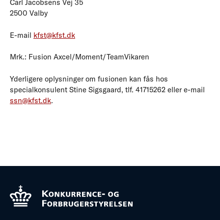
Carl Jacobsens Vej 35
2500 Valby
E-mail
kfst@kfst.dk
Mrk.: Fusion Axcel/Moment/TeamVikaren
Yderligere oplysninger om fusionen kan fås hos
specialkonsulent Stine Sigsgaard, tlf. 41715262 eller e-mail
ssn@kfst.dk
.