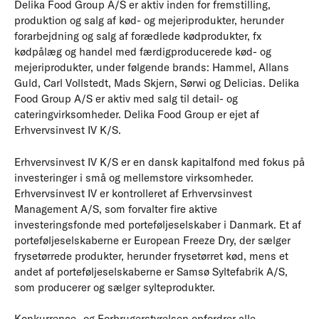
Delika Food Group A/S er aktiv inden for fremstilling,
produktion og salg af kød- og mejeriprodukter, herunder
forarbejdning og salg af forædlede kødprodukter, fx
kødpålæg og handel med færdigproducerede kød- og
mejeriprodukter, under følgende brands: Hammel, Allans
Guld, Carl Vollstedt, Mads Skjern, Sørwi og Delicias. Delika
Food Group A/S er aktiv med salg til detail- og
cateringvirksomheder. Delika Food Group er ejet af
Erhvervsinvest IV K/S.
Erhvervsinvest IV K/S er en dansk kapitalfond med fokus på
investeringer i små og mellemstore virksomheder.
Erhvervsinvest IV er kontrolleret af Erhvervsinvest
Management A/S, som forvalter fire aktive
investeringsfonde med porteføljeselskaber i Danmark. Et af
porteføljeselskaberne er European Freeze Dry, der sælger
frysetørrede produkter, herunder frysetørret kød, mens et
andet af porteføljeselskaberne er Samsø Syltefabrik A/S,
som producerer og sælger sylteprodukter.
Konkurrence- og Forbrugerstyrelsen opfordrer alle