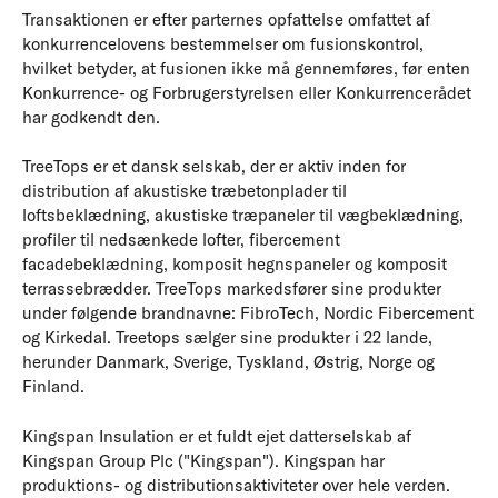
Transaktionen er efter parternes opfattelse omfattet af
konkurrencelovens bestemmelser om fusionskontrol,
hvilket betyder, at fusionen ikke må gennemføres, før enten
Konkurrence- og Forbrugerstyrelsen eller Konkurrencerådet
har godkendt den.
TreeTops er et dansk selskab, der er aktiv inden for
distribution af akustiske træbetonplader til
loftsbeklædning, akustiske træpaneler til vægbeklædning,
profiler til nedsænkede lofter, fibercement
facadebeklædning, komposit hegnspaneler og komposit
terrassebrædder. TreeTops markedsfører sine produkter
under følgende brandnavne: FibroTech, Nordic Fibercement
og Kirkedal. Treetops sælger sine produkter i 22 lande,
herunder Danmark, Sverige, Tyskland, Østrig, Norge og
Finland.
Kingspan Insulation er et fuldt ejet datterselskab af
Kingspan Group Plc ("Kingspan"). Kingspan har
produktions- og distributionsaktiviteter over hele verden.