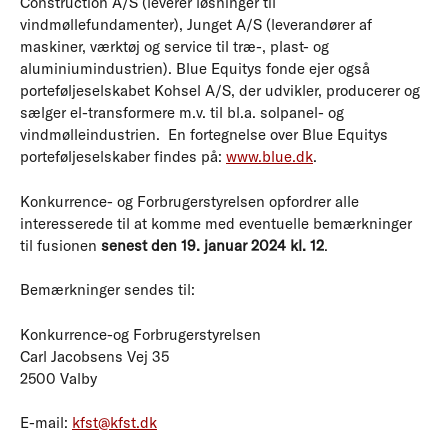
Construction A/S (leverer løsninger til
vindmøllefundamenter), Junget A/S (leverandører af
maskiner, værktøj og service til træ-, plast- og
aluminiumindustrien). Blue Equitys fonde ejer også
porteføljeselskabet Kohsel A/S, der udvikler, producerer og
sælger el-transformere m.v. til bl.a. solpanel- og
vindmølleindustrien. En fortegnelse over Blue Equitys
porteføljeselskaber findes på:
www.blue.dk
.
Konkurrence- og Forbrugerstyrelsen opfordrer alle
interesserede til at komme med eventuelle bemærkninger
til fusionen
senest den 19. januar 2024 kl. 12
.
Bemærkninger sendes til:
Konkurrence-og Forbrugerstyrelsen
Carl Jacobsens Vej 35
2500 Valby
E-mail:
kfst@kfst.dk