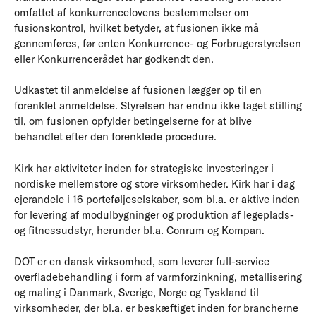
omfattet af konkurrencelovens bestemmelser om
fusionskontrol, hvilket betyder, at fusionen ikke må
gennemføres, før enten Konkurrence- og Forbrugerstyrelsen
eller Konkurrencerådet har godkendt den.
Udkastet til anmeldelse af fusionen lægger op til en
forenklet anmeldelse. Styrelsen har endnu ikke taget stilling
til, om fusionen opfylder betingelserne for at blive
behandlet efter den forenklede procedure.
Kirk har aktiviteter inden for strategiske investeringer i
nordiske mellemstore og store virksomheder. Kirk har i dag
ejerandele i 16 porteføljeselskaber, som bl.a. er aktive inden
for levering af modulbygninger og produktion af legeplads-
og fitnessudstyr, herunder bl.a. Conrum og Kompan.
DOT er en dansk virksomhed, som leverer full-service
overfladebehandling i form af varmforzinkning, metallisering
og maling i Danmark, Sverige, Norge og Tyskland til
virksomheder, der bl.a. er beskæftiget inden for brancherne