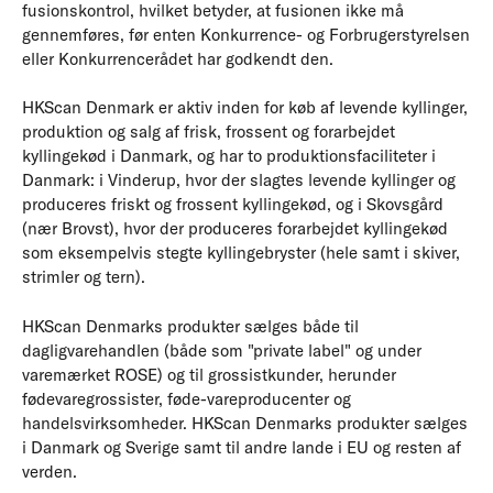
fusionskontrol, hvilket betyder, at fusionen ikke må
gennemføres, før enten Konkurrence- og Forbrugerstyrelsen
eller Konkurrencerådet har godkendt den.
HKScan Denmark er aktiv inden for køb af levende kyllinger,
produktion og salg af frisk, frossent og forarbejdet
kyllingekød i Danmark, og har to produktionsfaciliteter i
Danmark: i Vinderup, hvor der slagtes levende kyllinger og
produceres friskt og frossent kyllingekød, og i Skovsgård
(nær Brovst), hvor der produceres forarbejdet kyllingekød
som eksempelvis stegte kyllingebryster (hele samt i skiver,
strimler og tern).
HKScan Denmarks produkter sælges både til
dagligvarehandlen (både som "private label" og under
varemærket ROSE) og til grossistkunder, herunder
fødevaregrossister, føde-vareproducenter og
handelsvirksomheder. HKScan Denmarks produkter sælges
i Danmark og Sverige samt til andre lande i EU og resten af
verden.