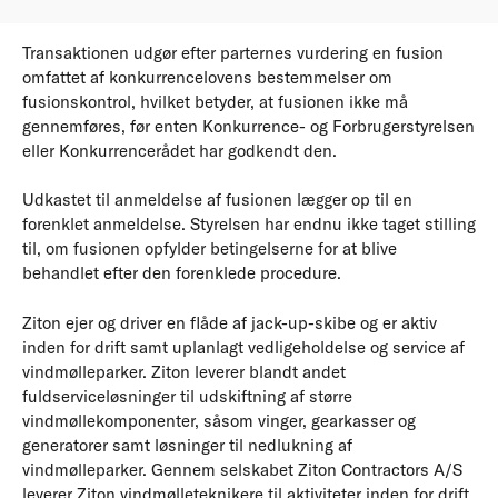
Transaktionen udgør efter parternes vurdering en fusion
omfattet af konkurrencelovens bestemmelser om
fusionskontrol, hvilket betyder, at fusionen ikke må
gennemføres, før enten Konkurrence- og Forbrugerstyrelsen
eller Konkurrencerådet har godkendt den.
Udkastet til anmeldelse af fusionen lægger op til en
forenklet anmeldelse. Styrelsen har endnu ikke taget stilling
til, om fusionen opfylder betingelserne for at blive
behandlet efter den forenklede procedure.
Ziton ejer og driver en flåde af jack-up-skibe og er aktiv
inden for drift samt uplanlagt vedligeholdelse og service af
vindmølleparker. Ziton leverer blandt andet
fuldserviceløsninger til udskiftning af større
vindmøllekomponenter, såsom vinger, gearkasser og
generatorer samt løsninger til nedlukning af
vindmølleparker. Gennem selskabet Ziton Contractors A/S
leverer Ziton vindmølleteknikere til aktiviteter inden for drift,