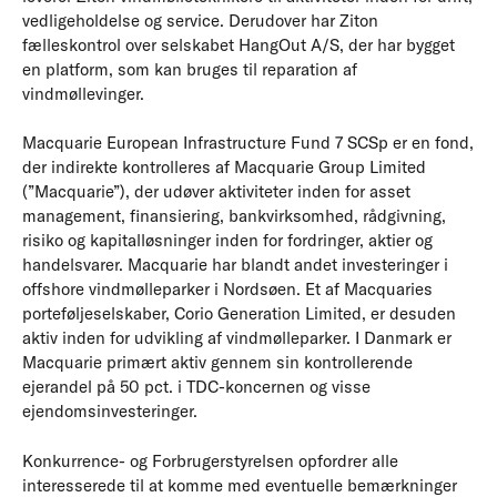
vedligeholdelse og service. Derudover har Ziton
fælleskontrol over selskabet HangOut A/S, der har bygget
en platform, som kan bruges til reparation af
vindmøllevinger.
Macquarie European Infrastructure Fund 7 SCSp er en fond,
der indirekte kontrolleres af Macquarie Group Limited
(”Macquarie”), der udøver aktiviteter inden for asset
management, finansiering, bankvirksomhed, rådgivning,
risiko og kapitalløsninger inden for fordringer, aktier og
handelsvarer. Macquarie har blandt andet investeringer i
offshore vindmølleparker i Nordsøen. Et af Macquaries
porteføljeselskaber, Corio Generation Limited, er desuden
aktiv inden for udvikling af vindmølleparker. I Danmark er
Macquarie primært aktiv gennem sin kontrollerende
ejerandel på 50 pct. i TDC-koncernen og visse
ejendomsinvesteringer.
Konkurrence- og Forbrugerstyrelsen opfordrer alle
interesserede til at komme med eventuelle bemærkninger