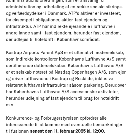
Administrationsforretningen, som er ansvarlig for
administration og udbetaling af en række sociale sikrings-
og velfærdsydelser i Danmark. ATP's aktiver er investeret,
for eksempel i obligationer, aktier, fast ejendom og
infrastruktur. ATP har indirekte ejerandele i lufthavne i
andre lande samt i fast ejendom, herunder fast ejendom,
der udlejes til hoteldrift i Københavnsområdet.
Kastrup Airports Parent ApS er et ultimativt moderselskab,
som indirekte kontrollerer Københavns Lufthavne A/S samt
dertilhørende datterselskaber. Københavns Lufthavne A/S
er et selskab noteret på Nasdaq Copenhagen A/S, som ejer
og driver lufthavnene i Kastrup og Roskilde, inklusive
relateret lufthavnsinfrastruktur såsom parkering. Derudover
har Københavns Lufthavne A/S accessoriske aktiviteter,
herunder udlejning af fast ejendom til brug for hoteldrift
m.v.
Konkurrence- og Forbrugerstyrelsen opfordrer alle
interesserede til at komme med eventuelle bemærkninger
til fusionen
senest den 11. februar 2025 kl. 12:00
.