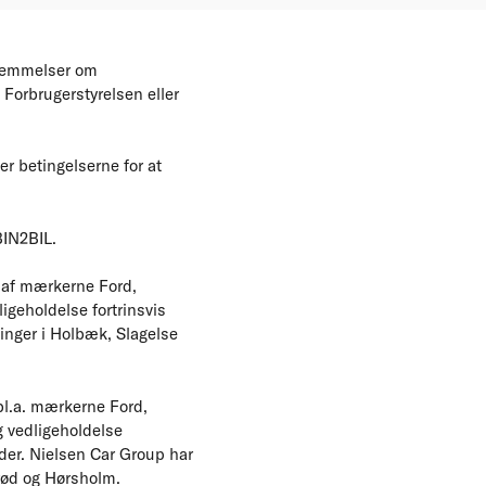
stemmelser om
 Forbrugerstyrelsen eller
er betingelserne for at
BIN2BIL.
r af mærkerne Ford,
igeholdelse fortrinsvis
linger i Holbæk, Slagelse
 bl.a. mærkerne Ford,
g vedligeholdelse
eder. Nielsen Car Group har
erød og Hørsholm.