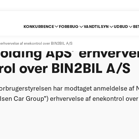
KONKURRENCE
FORBRUG
VANDTILSYN
UDBUD
BE
t anmeldelse af Niel
 erhvervelse af enekontrol over BIN2BIL A/S
lding ApS’ erhvervel
ol over BIN2BIL A/S
orbrugerstyrelsen har modtaget anmeldelse af 
lsen Car Group”) erhvervelse af enekontrol ove