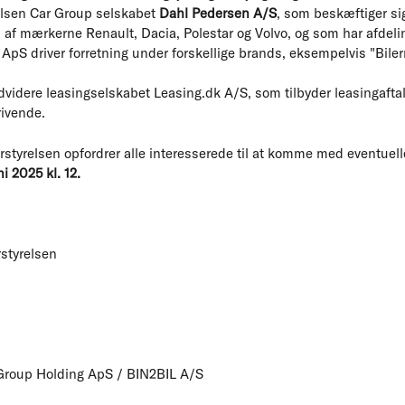
elsen Car Group selskabet
Dahl Pedersen A/S
, som beskæftiger sig
r, af mærkerne Renault, Dacia, Polestar og Volvo, og som har afdeli
ApS driver forretning under forskellige brands, eksempelvis "Bile
videre leasingselskabet Leasing.dk A/S, som tilbyder leasingaftaler 
rivende.
styrelsen opfordrer alle interesserede til at komme med eventuel
i 2025 kl. 12.
styrelsen
 Group Holding ApS / BIN2BIL A/S