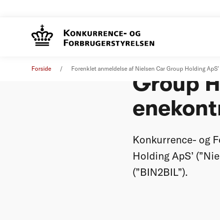
Forenkle
Øvrige nyheder
22. maj 2025
Forside
Forenklet anmeldelse af Nielsen Car Group Holding ApS’
Group Ho
enekontr
Konkurrence- og F
Holding ApS’ (”Nie
(”BIN2BIL”).