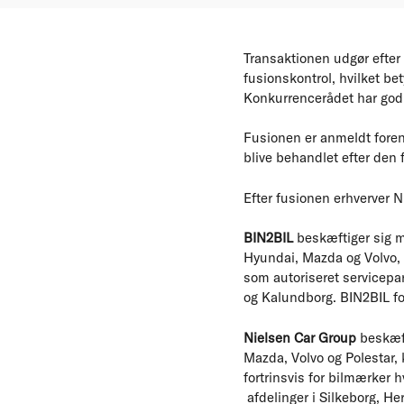
Transaktionen udgør efter
fusionskontrol, hvilket be
Konkurrencerådet har god
Fusionen er anmeldt forenk
blive behandlet efter den
Efter fusionen erhverver 
BIN2BIL
beskæftiger sig m
Hyundai, Mazda og Volvo, k
som autoriseret servicepar
og Kalundborg. BIN2BIL for
Nielsen Car Group
beskæft
Mazda, Volvo og Polestar, 
fortrinsvis for bilmærker 
afdelinger i Silkeborg, He