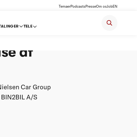
Temaer
Podcasts
Presse
Om os
Job
EN
TALINGER
TELE
sen Car
se af
Nielsen Car Group
r BIN2BIL A/S