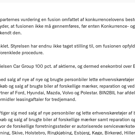
 parternes vurdering en fusion omfattet af konkurrencelovens be
tyder, at fusionen ikke må gennemføres, før enten Konkurrence- og
kendt den.
let. Styrelsen har endnu ikke taget stilling til, om fusionen opfyld
 forenklede procedure.
Nielsen Car Group 100 pct. af aktierne, og dermed enekontrol over 
ed salg af nye af nye og brugte personbiler lette erhvervskøretøje
øb og salg af brugte biler af forskellige mærker, reparation og vedl
tner af Ford, Hyundai, Mazda, Volvo og Polestar. BIN2BIL har afde
midler leasingaftaler for tredjemand.
iger sig med salg af nye personbiler og lette erhvervskøretøjer af
køb og salg af brugte biler af forskellige mærker samt reparation o
hvor de forskellige forretningssteder er autoriserede serviceværkst
rning, Skive, Holstebro, Ringkjøbing, Esbjerg, Køge, Birkerød, Hill