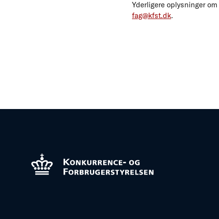
Yderligere oplysninger om 
fag@kfst.dk
.