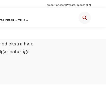
Temaer
Podcasts
Presse
Om os
Job
EN
TALINGER
TELE
ne
mod ekstra høje
dgør naturlige