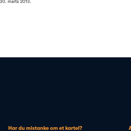
 30. marts 2013.
Har du mistanke om et kartel?