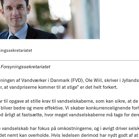
ningssekretariatet
 Forsyningssekretariatet
ningen af Vandværker i Danmark (FVD), Ole Wiil, skriver i Jyllan
 at vandpriserne kommer til at stige” er det helt forkert.
r til opgave at stille krav til vandselskaberne, som kan sikre, at d
 bliver bedre og mere effektive. Vi skaber konkurrencelignende fo
ed årligt at fastsætte, hvor meget vandselskaberne må tage for der
 vandselskab har fokus på omkostningerne, og i øvrigt driver selskab
 det nemt kan overholde. Hvis ledelsen derimod har nydt godt af a