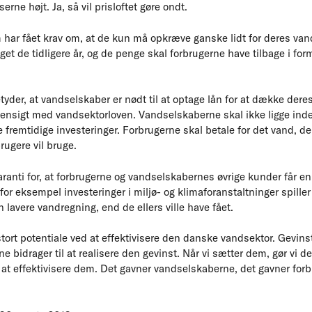
serne højt. Ja, så vil prisloftet gøre ondt.
har fået krav om, at de kun må opkræve ganske lidt for deres vand i
et de tidligere år, og de penge skal forbrugerne have tilbage i form
tyder, at vandselskaber er nødt til at optage lån for at dække deres
hensigt med vandsektorloven. Vandselskaberne skal ikke ligge ind
remtidige investeringer. Forbrugerne skal betale for det vand, de 
rugere vil bruge.
garanti for, at forbrugerne og vandselskabernes øvrige kunder får e
r eksempel investeringer i miljø- og klimaforanstaltninger spiller 
en lavere vandregning, end de ellers ville have fået.
 stort potentiale ved at effektivisere den danske vandsektor. Gevin
rne bidrager til at realisere den gevinst. Når vi sætter dem, gør vi de
at effektivisere dem. Det gavner vandselskaberne, det gavner forb