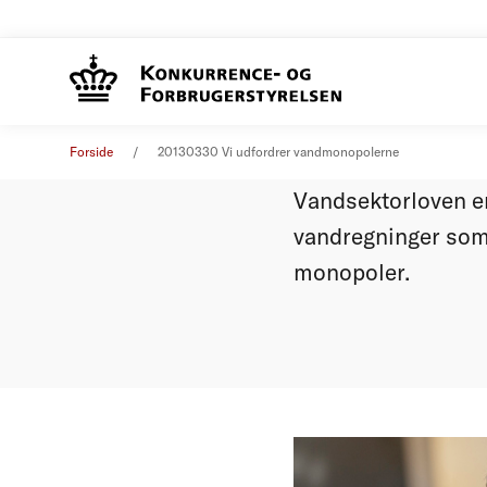
Vi udfo
Øvrige nyheder
30. marts 2013
Forside
20130330 Vi udfordrer vandmonopolerne
Vandsektorloven er
vandregninger som 
monopoler.