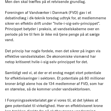
Men den skal træffes på et retvisende grundlag.
Foreningen af Vandværker i Danmark (FVD) gav i et
debatindlæg i dk-teknik torsdag udtryk for, at medlemmerne
sikrer en effektiv drift under ”hvile-i-sig-selv-princippet”.
Princippet betyder i praksis, at vandselskaberne over en
periode på tre til fem år ikke må tjene penge på at sælge
vand.
Det princip har nogle fordele, men det sikrer på ingen vis
effektive vandselskaber. De økonomiske vismænd har
netop kritiseret hvile-i-sig-selv-princippet for det.
Samtidigt ved vi, at der er et endog meget stort potentiale
for effektiviseringer i sektoren. Et potentiale på 80 millioner
kroner årligt alene hos de 134 medlemmer af FVD, som har
en størrelse, så de kommer under vandsektorloven.
I Forsyningssekretariatet gør vi vores til, at det lykkes at
gøre potentialet til virkelighed. Hver en effektiviseret krone