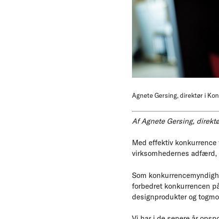
Agnete Gersing, direktør i Ko
Af Agnete Gersing, direkt
Med effektiv konkurrence f
virksomhedernes adfærd, 
Som konkurrencemyndighed 
forbedret konkurrencen på
designprodukter og togmot
Vi har i de senere år opspo