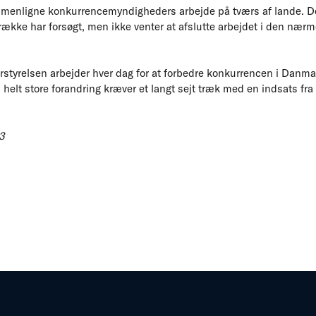
mmenligne konkurrencemyndigheders arbejde på tværs af lande. De
kke har forsøgt, men ikke venter at afslutte arbejdet i den nærmes
tyrelsen arbejder hver dag for at forbedre konkurrencen i Danmark.
 helt store forandring kræver et langt sejt træk med en indsats fra 
13