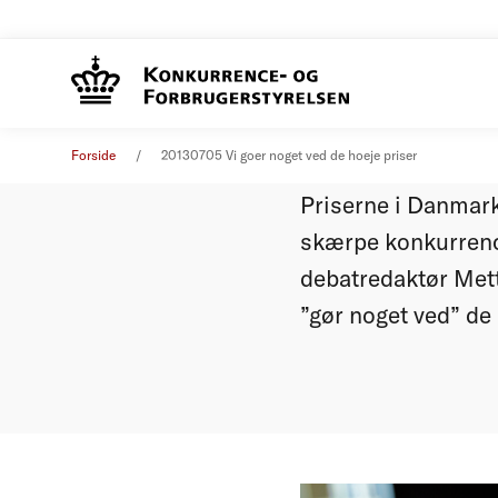
Vi gør n
Øvrige nyheder
07. maj 2013
Forside
20130705 Vi goer noget ved de hoeje priser
Priserne i Danmark
skærpe konkurrence
debatredaktør Mett
”gør noget ved” de 