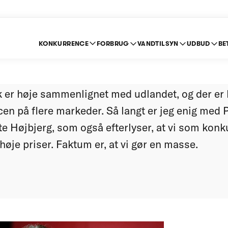
KONKURRENCE
FORBRUG
VANDTILSYN
UDBUD
BE
oget ved de høje pris
 er høje sammenlignet med udlandet, og der er 
n på flere markeder. Så langt er jeg enig med P
e Højbjerg, som også efterlyser, at vi som ko
høje priser. Faktum er, at vi gør en masse.