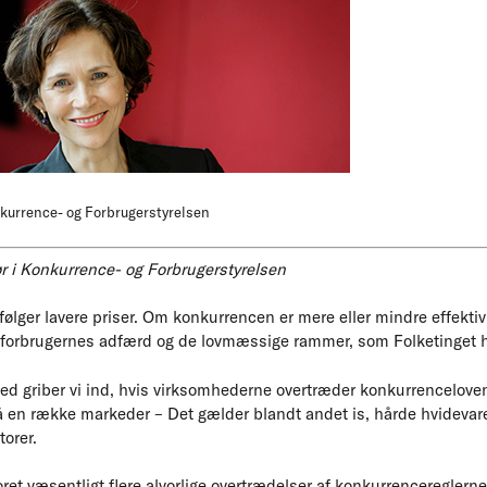
nkurrence- og Forbrugerstyrelsen
ør i Konkurrence- og Forbrugerstyrelsen
ølger lavere priser. Om konkurrencen er mere eller mindre effektiv
forbrugernes adfærd og de lovmæssige rammer, som Folketinget ha
griber vi ind, hvis virksomhederne overtræder konkurrenceloven. 
 en række markeder – Det gælder blandt andet is, hårde hvidevare
orer.
ret væsentligt flere alvorlige overtrædelser af konkurrencereglerne,