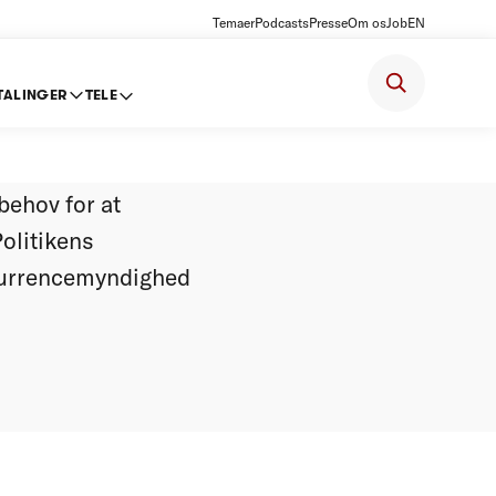
Temaer
Podcasts
Presse
Om os
Job
EN
TALINGER
TELE
er
behov for at
olitikens
nkurrencemyndighed