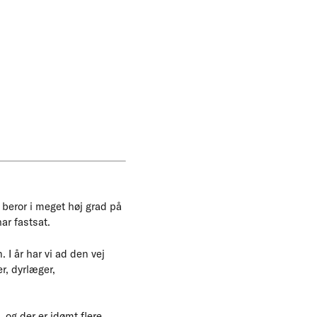
 beror i meget høj grad på
r fastsat.
I år har vi ad den vej
r, dyrlæger,
 og der er idømt flere