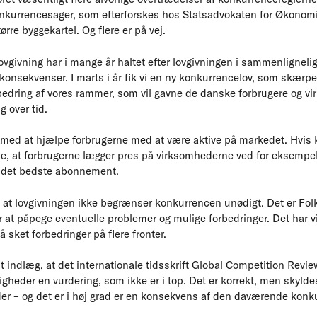
konkurrencesager, som efterforskes hos Statsadvokaten for Økonomi
ørre byggekartel. Og flere er på vej.
givning har i mange år haltet efter lovgivningen i sammenlignelig
konsekvenser. I marts i år fik vi en ny konkurrencelov, som skærpe
bedring af vores rammer, som vil gavne de danske forbrugere og 
ig over tid.
t med at hjælpe forbrugerne med at være aktive på markedet. Hvis
de, at forbrugerne lægger pres på virksomhederne ved for eksempel 
r det bedste abonnement.
r, at lovgivningen ikke begrænser konkurrencen unødigt. Det er Fol
er at påpege eventuelle problemer og mulige forbedringer. Det har vi
å sket forbedringer på flere fronter.
t indlæg, at det internationale tidsskrift Global Competition Review
eder en vurdering, som ikke er i top. Det er korrekt, men skyldes 
bøder – og det er i høj grad er en konsekvens af den daværende konk