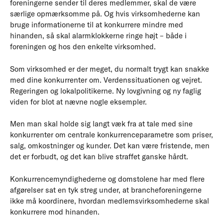
foreningerne sender til deres medlemmer, skal de være
særlige opmærksomme på. Og hvis virksomhederne kan
bruge informationerne til at konkurrere mindre med
hinanden, så skal alarmklokkerne ringe højt – både i
foreningen og hos den enkelte virksomhed.
Som virksomhed er der meget, du normalt trygt kan snakke
med dine konkurrenter om. Verdenssituationen og vejret.
Regeringen og lokalpolitikerne. Ny lovgivning og ny faglig
viden for blot at nævne nogle eksempler.
Men man skal holde sig langt væk fra at tale med sine
konkurrenter om centrale konkurrenceparametre som priser,
salg, omkostninger og kunder. Det kan være fristende, men
det er forbudt, og det kan blive straffet ganske hårdt.
Konkurrencemyndighederne og domstolene har med flere
afgørelser sat en tyk streg under, at brancheforeningerne
ikke må koordinere, hvordan medlemsvirksomhederne skal
konkurrere mod hinanden.