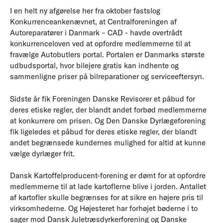
I en helt ny afgørelse her fra oktober fastslog
Konkurrenceankenævnet, at Centralforeningen af
Autoreparatører i Danmark – CAD - havde overtrådt
konkurrenceloven ved at opfordre medlemmerne til at
fravælge Autobutlers portal. Portalen er Danmarks største
udbudsportal, hvor bilejere gratis kan indhente og
sammenligne priser på bilreparationer og serviceeftersyn.
Sidste år fik Foreningen Danske Revisorer et påbud for
deres etiske regler, der blandt andet forbød medlemmerne
at konkurrere om prisen. Og Den Danske Dyrlægeforening
fik ligeledes et påbud for deres etiske regler, der blandt
andet begrænsede kundernes mulighed for altid at kunne
vælge dyrlæger frit.
Dansk Kartoffelproducent-forening er dømt for at opfordre
medlemmerne til at lade kartoflerne blive i jorden. Antallet
af kartofler skulle begrænses for at sikre en højere pris til
virksomhederne. Og Højesteret har forhøjet bøderne i to
sager mod Dansk Juletræsdyrkerforening og Danske