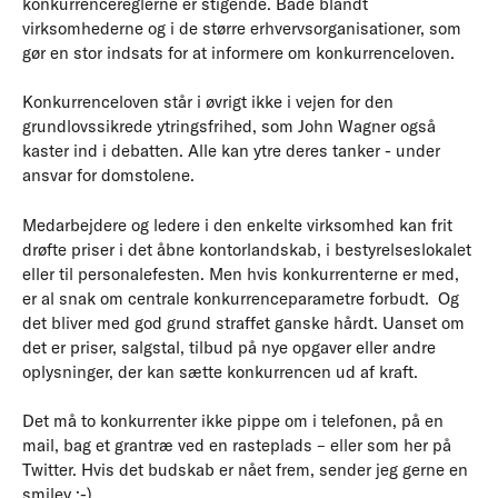
konkurrencereglerne er stigende. Både blandt
virksomhederne og i de større erhvervsorganisationer, som
gør en stor indsats for at informere om konkurrenceloven.
Konkurrenceloven står i øvrigt ikke i vejen for den
grundlovssikrede ytringsfrihed, som John Wagner også
kaster ind i debatten. Alle kan ytre deres tanker - under
ansvar for domstolene.
Medarbejdere og ledere i den enkelte virksomhed kan frit
drøfte priser i det åbne kontorlandskab, i bestyrelseslokalet
eller til personalefesten. Men hvis konkurrenterne er med,
er al snak om centrale konkurrenceparametre forbudt. Og
det bliver med god grund straffet ganske hårdt. Uanset om
det er priser, salgstal, tilbud på nye opgaver eller andre
oplysninger, der kan sætte konkurrencen ud af kraft.
Det må to konkurrenter ikke pippe om i telefonen, på en
mail, bag et grantræ ved en rasteplads – eller som her på
Twitter. Hvis det budskab er nået frem, sender jeg gerne en
smiley :-)