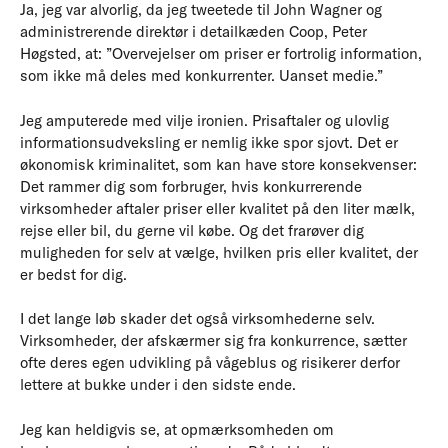
Ja, jeg var alvorlig, da jeg tweetede til John Wagner og
administrerende direktør i detailkæden Coop, Peter
Høgsted, at: ”Overvejelser om priser er fortrolig information,
som ikke må deles med konkurrenter. Uanset medie.”
Jeg amputerede med vilje ironien. Prisaftaler og ulovlig
informationsudveksling er nemlig ikke spor sjovt. Det er
økonomisk kriminalitet, som kan have store konsekvenser:
Det rammer dig som forbruger, hvis konkurrerende
virksomheder aftaler priser eller kvalitet på den liter mælk,
rejse eller bil, du gerne vil købe. Og det frarøver dig
muligheden for selv at vælge, hvilken pris eller kvalitet, der
er bedst for dig.
I det lange løb skader det også virksomhederne selv.
Virksomheder, der afskærmer sig fra konkurrence, sætter
ofte deres egen udvikling på vågeblus og risikerer derfor
lettere at bukke under i den sidste ende.
Jeg kan heldigvis se, at opmærksomheden om