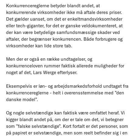
Konkurrencereglerne betyder blandt andet, at
konkurrerende virksomheder ikke må aftale deres priser.
Det gælder uanset, om det er enkeltmandsvirksomheder
eller tech-giganter, for det er ganske veldokumenteret, at
der kan være betydelige samfundsmæssige skader ved
aftaler, der begrænser konkurrencen. Både forbrugere og
virksomheder kan lide store tab.
Men der er også en række undtagelser, og
konkurrenceloven rummer faktisk allerede muligheder for
noget af det, Lars Werge efterlyser.
Eksempelvis er løn- og arbejdsmarkedsforhold undtaget fra
konkurrencereglerne - helt i overensstemmelse med ”den
danske model”.
Og nogle selvstændige kan faktisk være omfattet heraf. Vi
kigger blandt andet på, om der er tale om det, vi betegner
som ”falske selvstændige”. Kort fortalt er det personer, som
på papiret er selvstændige, men som reelt befinder sig i en