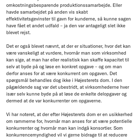
omkostningsbesparende produktionssamarbejde. Eller
havde samarbejdet på anden vis skabt
effektivitetsgevinster til gavn for kunderne, så kunne sagen
have fået et andet udfald – ja den var antageligt slet ikke
blevet rejst.
Det er også blevet nævnt, at der er situationer, hvor det kan
være vanskeligt at vurdere, hvornår man som virksomhed
kan sige, at man har eller realistisk kan skaffe kapacitet til
selv at byde på og løse en konkret opgave – og om man
derfor anses for at være konkurrent om opgaven. Det
spørgsmål behandles dog ikke i Højesterets dom. I den
pågældende sag var det ubestridt, at virksomhederne hver
især selv kunne byde på at løse de enkelte delopgaver og
dermed at de var konkurrenter om opgaverne.
Vi har noteret, at der efter Højesterets dom er en usikkerhed
om rammerne for, hvornår man anses for at være potentielle
konkurrenter og hvornår man kan indgå konsortier. Som
konkurrencemyndighed vil vi gerne bidrage til at reducere