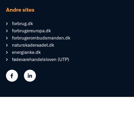
Andre sites
forbrug.dk
forbrugereuropa.dk
forbrugerombudsmanden.dk
naturskaderaadet.dk
energianke.dk
fødevarehandelsloven (UTP)