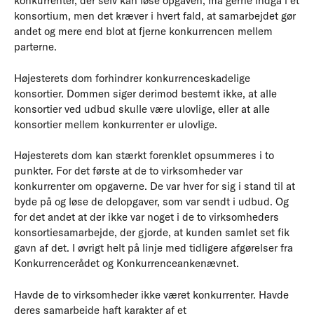
konkurrenter, der selv kan løse opgaven, må gerne indgå i et
konsortium, men det kræver i hvert fald, at samarbejdet gør
andet og mere end blot at fjerne konkurrencen mellem
parterne.
Højesterets dom forhindrer konkurrenceskadelige
konsortier. Dommen siger derimod bestemt ikke, at alle
konsortier ved udbud skulle være ulovlige, eller at alle
konsortier mellem konkurrenter er ulovlige.
Højesterets dom kan stærkt forenklet opsummeres i to
punkter. For det første at de to virksomheder var
konkurrenter om opgaverne. De var hver for sig i stand til at
byde på og løse de delopgaver, som var sendt i udbud. Og
for det andet at der ikke var noget i de to virksomheders
konsortiesamarbejde, der gjorde, at kunden samlet set fik
gavn af det. I øvrigt helt på linje med tidligere afgørelser fra
Konkurrencerådet og Konkurrenceankenævnet.
Havde de to virksomheder ikke været konkurrenter. Havde
deres samarbejde haft karakter af et