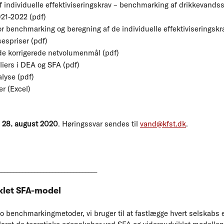
 individuelle effektiviseringskrav – benchmarking af drikkevandsse
21-2022 (pdf)
 for benchmarking og beregning af de individuelle effektiviseringskr
espriser (pdf)
 de korrigerede netvolumenmål (pdf)
tliers i DEA og SFA (pdf)
alyse (pdf)
er (Excel)
. 28. august 2020
. Høringssvar sendes til
vand@kfst.dk
.
_________________________________
klet SFA-model
 benchmarkingmetoder, vi bruger til at fastlægge hvert selskabs ef