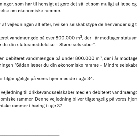
edninger, som har til hensigt at gøre det så let som muligt at læse og
relse om økonomiske rammer.
r af vejledningen alt efter, hvilken selskabstype de henvender sig ti
3
biteret vandmængde på over 800.000 m
, der i år modtager statusm
 du din statusmeddelelse – Større selskaber”.
3
d en debiteret vandmængde på under 800.000 m
, der i år modta
edningen ”Sådan læser du din økonomiske ramme – Mindre selskabe
er tilgængelige på vores hjemmeside i uge 34.
 en vejledning til drikkevandsselskaber med en debiteret vandmæ
nomiske rammer. Denne vejledning bliver tilgængelig på vores hje
miske rammer i høring i uge 37.
_________________________________