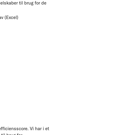
lskaber til brug for de
av (Excel)
ficiensscore. Vi har i et