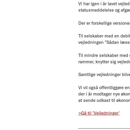
Vi har igen i år lavet vejl
statusmeddelelse og afgø
Der er forskellige versione
Til selskaber med en de
vejledningen ”Sådan læser
Til mindre selskaber me
rammer, knytter sig vejl
Samtlige vejledninger bliv
Vi vil også offentliggøre
der i år modtager nye øko
at sende udkast til økono
>Gå til ’Vejledninger’
_____________________________