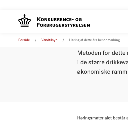
Høring 
Øvrige nyheder
Forside
Vandtilsyn
Høring af dette års benchmarking
Metoden for dette 
i de større drikkev
økonomiske rammer
Høringsmaterialet består a