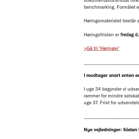
dokumentationsnotat forkl
benchmarking. Formålet er
Høringsmaterialet består 
Høringsfristen er
fredag d
>Gå til ’Høringer’
_____________________________
I modtager snart enten 
I uge 34 begynder vi udse
rammer for mindre selskab
uge 37. Frist for udsendel
_____________________________
Nye vejledninger: Sådan