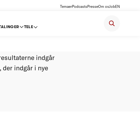
Temaer
Podcasts
Presse
Om os
Job
EN
TALINGER
TELE
rking
esultaterne indgår
 der indgår i nye