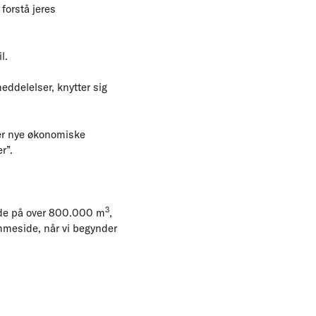
 forstå jeres
l.
eddelelser, knytter sig
ger nye økonomiske
r”.
3
ngde på over 800.000 m
,
mmeside, når vi begynder