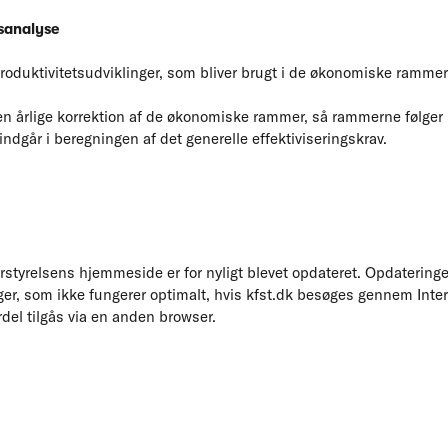
tsanalyse
produktivitetsudviklinger, som bliver brugt i de økonomiske rammer,
den årlige korrektion af de økonomiske rammer, så rammerne følger 
indgår i beregningen af det generelle effektiviseringskrav.
styrelsens hjemmeside er for nyligt blevet opdateret. Opdateringe
ger, som ikke fungerer optimalt, hvis kfst.dk besøges gennem Intern
el tilgås via en anden browser.