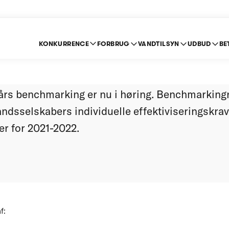
KONKURRENCE
FORBRUG
VANDTILSYN
UDBUD
BE
af dette års benchma
års benchmarking er nu i høring. Benchmarkingr
andsselskabers individuelle effektiviseringskrav,
 for 2021-2022.
f: