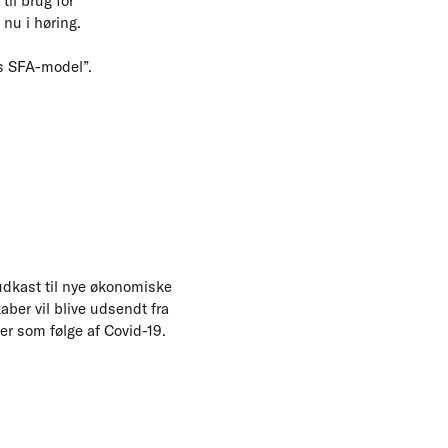
il brug for
nu i høring.
ts SFA-model”.
udkast til nye økonomiske
ber vil blive udsendt fra
ger som følge af Covid-19.