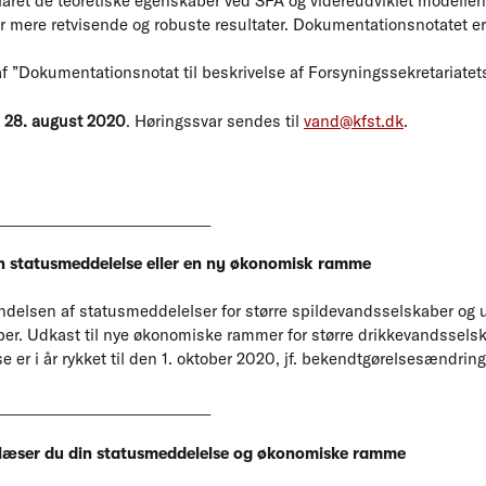
aret de teoretiske egenskaber ved SFA og videreudviklet modellen t
 mere retvisende og robuste resultater. Dokumentationsnotatet er 
af ”Dokumentationsnotat til beskrivelse af Forsyningssekretariate
. 28. august 2020
. Høringssvar sendes til
vand@kfst.dk
.
_________________________________
en statusmeddelelse eller en ny økonomisk ramme
ndelsen af statusmeddelelser for større spildevandsselskaber og 
er. Udkast til nye økonomiske rammer for større drikkevandsselska
se er i år rykket til den 1. oktober 2020, jf. bekendtgørelsesændrin
_________________________________
 læser du din statusmeddelelse og økonomiske ramme