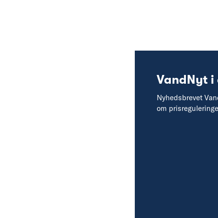
VandNyt i
Nyhedsbrevet Vandn
om prisregulering