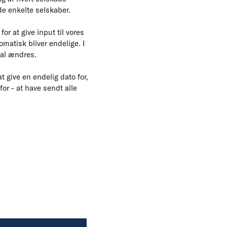
de enkelte selskaber.
or at give input til vores
matisk bliver endelige. I
skal ændres.
 give en endelig dato for,
for - at have sendt alle