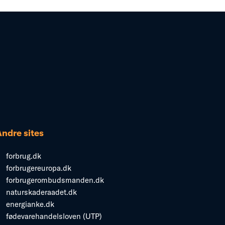
Andre sites
forbrug.dk
forbrugereuropa.dk
forbrugerombudsmanden.dk
naturskaderaadet.dk
energianke.dk
fødevarehandelsloven (UTP)