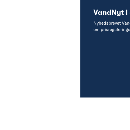
VandNyt i
Nyhedsbrevet Vandn
om prisregulering