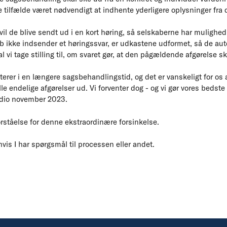
e tilfælde været nødvendigt at indhente yderligere oplysninger fra 
vil de blive sendt ud i en kort høring, så selskaberne har mulighed f
b ikke indsender et høringssvar, er udkastene udformet, så de auto
al vi tage stilling til, om svaret gør, at den pågældende afgørelse 
rer i en længere sagsbehandlingstid, og det er vanskeligt for os at
lle endelige afgørelser ud. Vi forventer dog - og vi gør vores bedste 
edio november 2023.
forståelse for denne ekstraordinære forsinkelse.
hvis I har spørgsmål til processen eller andet.