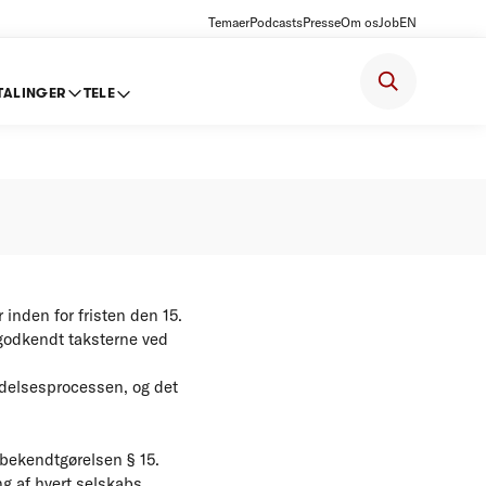
Temaer
Podcasts
Presse
Om os
Job
EN
TALINGER
TELE
else
inden for fristen den 15.
 godkendt taksterne ved
delsesprocessen, og det
-bekendtgørelsen § 15.
g af hvert selskabs