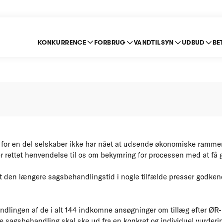
KONKURRENCE
FORBRUG
VANDTILSYN
UDBUD
BE
ing til selskabets led
år for en del selskaber ikke har nået at udsende økonomiske rammer 
ber rettet henvendelse til os om bekymring for processen med at få
 den længere sagsbehandlingstid i nogle tilfælde presser godken
andlingen af de i alt 144 indkomne ansøgninger om tillæg efter ØR
 sagsbehandling skal ske ud fra en konkret og individuel vurderin