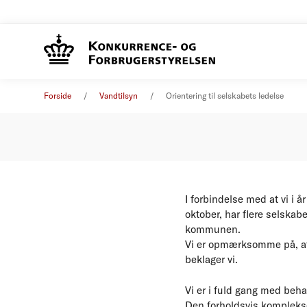
Orienter
Øvrige nyheder
19. oktober 2023
Forside
Vandtilsyn
Orientering til selskabets ledelse
I forbindelse med at vi i 
oktober, har flere selska
kommunen.
Vi er opmærksomme på, at
beklager vi.
Vi er i fuld gang med beh
Den forholdsvis komplekse