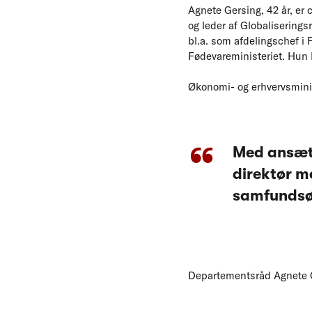
Agnete Gersing, 42 år, er 
og leder af Globaliserings
bl.a. som afdelingschef i 
Fødevareministeriet. Hun 
Økonomi- og erhvervsmini
Med ansætt
direktør m
samfundsø
Departementsråd Agnete 