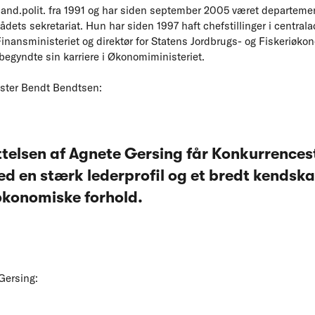
cand.polit. fra 1991 og har siden september 2005 været departemen
rådets sekretariat. Hun har siden 1997 haft chefstillinger i centra
Finansministeriet og direktør for Statens Jordbrugs- og Fiskeriøko
begyndte sin karriere i Økonomiministeriet.
ster Bendt Bendtsen:
elsen af Agnete Gersing får Konkurrences
ed en stærk lederprofil og et bredt kendskab
konomiske forhold.
Gersing: