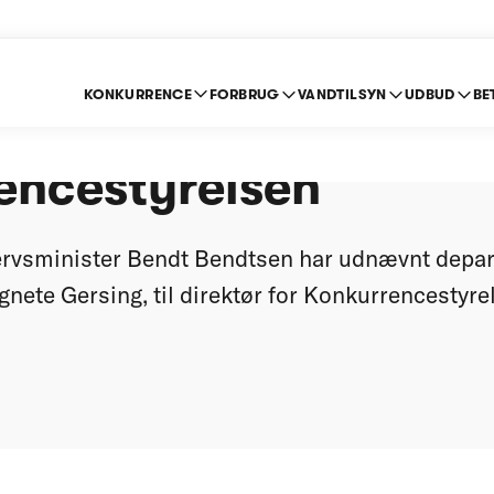
KONKURRENCE
FORBRUG
VANDTILSYN
UDBUD
BE
ersing direktør for
encestyrelsen
rvsminister Bendt Bendtsen har udnævnt depar
gnete Gersing, til direktør for Konkurrencestyrel