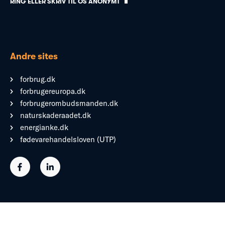
RING ELLER SKRIV TIL OS ANONYMT
Andre sites
forbrug.dk
forbrugereuropa.dk
forbrugerombudsmanden.dk
naturskaderaadet.dk
energianke.dk
fødevarehandelsloven (UTP)