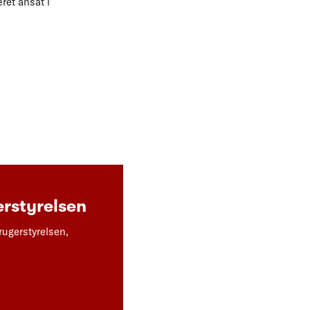
ret ansat i
rstyrelsen
rugerstyrelsen,