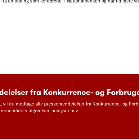
ra en stilling som kontorchef i Nationalbanken og har tidligere væ
elelser fra Konkurrence- og Forbruge
g, vil du modtage alle pressemeddelelser fra Konkurrence- og Forb
rencerådets afgørelser, analyser m.v.