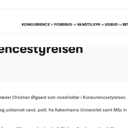
KONKURRENCE
FORBRUG
VANDTILSYN
UDBUD
BE
irektør i
encestyrelsen
ræder Christian Ølgaard som vicedirektør i Konkurrencestyrelsen.
r og uddannet cand. polit. fra Københavns Universitet samt MSc i