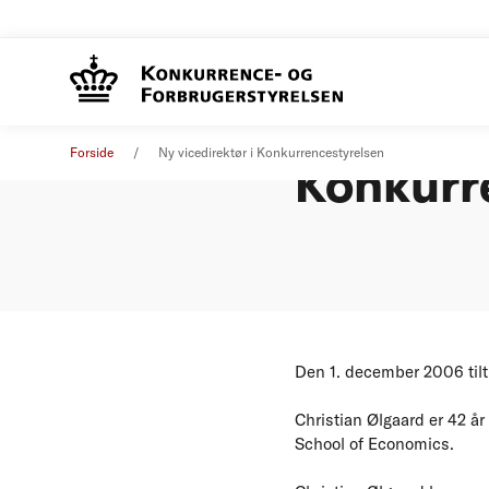
Ny viced
Pressemeddelelse
31. oktober 2006
Forside
Ny vicedirektør i Konkurrencestyrelsen
Konkurr
Den 1. december 2006 tilt
Christian Ølgaard er 42 å
School of Economics.