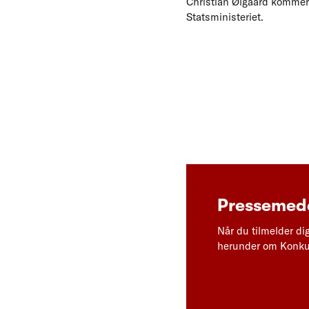
Christian Ølgaard kommer f
Statsministeriet.
Pressemedd
Når du tilmelder di
herunder om Konkur