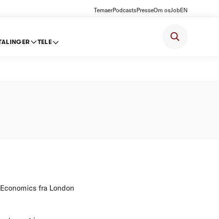
Temaer
Podcasts
Presse
Om os
Job
EN
TALINGER
TELE
n Economics fra London