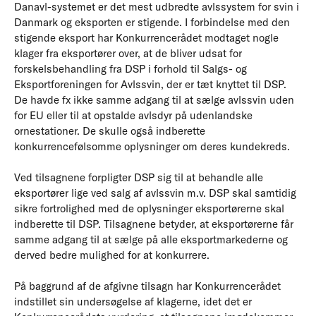
Danavl-systemet er det mest udbredte avlssystem for svin i
Danmark og eksporten er stigende. I forbindelse med den
stigende eksport har Konkurrencerådet modtaget nogle
klager fra eksportører over, at de bliver udsat for
forskelsbehandling fra DSP i forhold til Salgs- og
Eksportforeningen for Avlssvin, der er tæt knyttet til DSP.
De havde fx ikke samme adgang til at sælge avlssvin uden
for EU eller til at opstalde avlsdyr på udenlandske
ornestationer. De skulle også indberette
konkurrencefølsomme oplysninger om deres kundekreds.
Ved tilsagnene forpligter DSP sig til at behandle alle
eksportører lige ved salg af avlssvin m.v. DSP skal samtidig
sikre fortrolighed med de oplysninger eksportørerne skal
indberette til DSP. Tilsagnene betyder, at eksportørerne får
samme adgang til at sælge på alle eksportmarkederne og
derved bedre mulighed for at konkurrere.
På baggrund af de afgivne tilsagn har Konkurrencerådet
indstillet sin undersøgelse af klagerne, idet det er