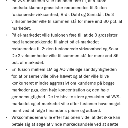
På VVS-markedet ville fusionen føre til, at 4 store
landsdækkende grossister reduceredes til 3: den
fusionerede virksomhed, Brdr. Dahl og Sanistål. De 3
virksomheder ville til sammen stå for mere end 80 pct. af
markedet.
På el-markedet ville fusionen føre til, at de 3 grossister
med landsdækkende filialnet på el-markedet
reduceredes til 2: den fusionerede virksomhed og Solar.
De 2 virksomheder ville til sammen stå for mere end 85
pct. af markedet.
En fusion mellem LM og AO ville øge sandsynligheden
for, at priserne ville blive hævet og at der ville blive
konkurreret mindre aggressivt om kunderne på begge
markeder pga. den høje koncentration og den høje
gennemsigtighed. De tre hhv. to store grossister på VVS-
markedet og el-markedet ville efter fusionen have meget
nemt ved at følge hinandens priser og adfærd.
Virksomhederne ville efter fusionen vide, at det ikke kan
betale sig at søge at vinde markedsandele ved at sætte