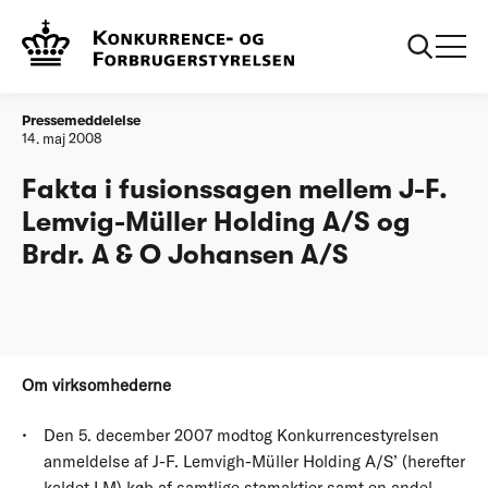
...
Konkurrencerådet
Fakta i fusionssagen mellem J-F. Lemvig-
forbyder fusion
Müller Holding A/S og Brdr. A & O
Johansen A/S
Pressemeddelelse
14. maj 2008
Fakta i fusionssagen mellem J-F.
Lemvig-Müller Holding A/S og
Brdr. A & O Johansen A/S
Om virksomhederne
Den 5. december 2007 modtog Konkurrencestyrelsen
anmeldelse af J-F. Lemvigh-Müller Holding A/S’ (herefter
kaldet LM) køb af samtlige stamaktier samt en andel