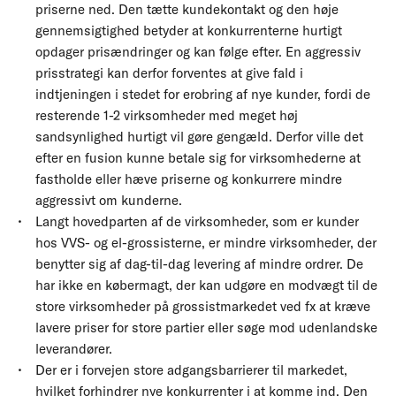
priserne ned. Den tætte kundekontakt og den høje
gennemsigtighed betyder at konkurrenterne hurtigt
opdager prisændringer og kan følge efter. En aggressiv
prisstrategi kan derfor forventes at give fald i
indtjeningen i stedet for erobring af nye kunder, fordi de
resterende 1-2 virksomheder med meget høj
sandsynlighed hurtigt vil gøre gengæld. Derfor ville det
efter en fusion kunne betale sig for virksomhederne at
fastholde eller hæve priserne og konkurrere mindre
aggressivt om kunderne.
Langt hovedparten af de virksomheder, som er kunder
hos VVS- og el-grossisterne, er mindre virksomheder, der
benytter sig af dag-til-dag levering af mindre ordrer. De
har ikke en købermagt, der kan udgøre en modvægt til de
store virksomheder på grossistmarkedet ved fx at kræve
lavere priser for store partier eller søge mod udenlandske
leverandører.
Der er i forvejen store adgangsbarrierer til markedet,
hvilket forhindrer nye konkurrenter i at komme ind. Den