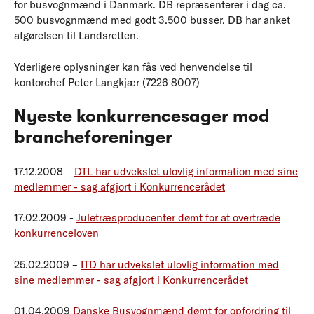
for busvognmænd i Danmark. DB repræsenterer i dag ca.
500 busvognmænd med godt 3.500 busser. DB har anket
afgørelsen til Landsretten.
Yderligere oplysninger kan fås ved henvendelse til
kontorchef Peter Langkjær (7226 8007)
Nyeste konkurrencesager mod
brancheforeninger
17.12.2008 –
DTL har udvekslet ulovlig information med sine
medlemmer - sag afgjort i Konkurrencerådet
17.02.2009 -
Juletræsproducenter dømt for at overtræde
konkurrenceloven
25.02.2009 –
ITD har udvekslet ulovlig information med
sine medlemmer - sag afgjort i Konkurrencerådet
01.04.2009
Danske Busvognmænd dømt for opfordring til