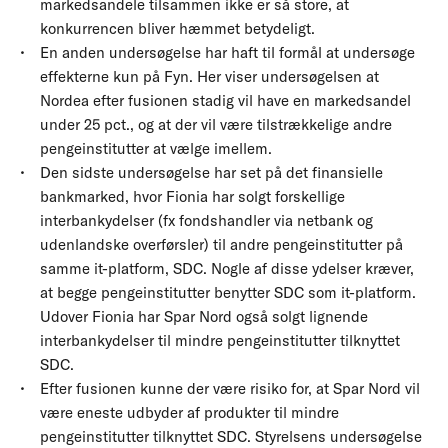
markedsandele tilsammen ikke er så store, at
konkurrencen bliver hæmmet betydeligt.
En anden undersøgelse har haft til formål at undersøge
effekterne kun på Fyn. Her viser undersøgelsen at
Nordea efter fusionen stadig vil have en markedsandel
under 25 pct., og at der vil være tilstrækkelige andre
pengeinstitutter at vælge imellem.
Den sidste undersøgelse har set på det finansielle
bankmarked, hvor Fionia har solgt forskellige
interbankydelser (fx fondshandler via netbank og
udenlandske overførsler) til andre pengeinstitutter på
samme it-platform, SDC. Nogle af disse ydelser kræver,
at begge pengeinstitutter benytter SDC som it-platform.
Udover Fionia har Spar Nord også solgt lignende
interbankydelser til mindre pengeinstitutter tilknyttet
SDC.
Efter fusionen kunne der være risiko for, at Spar Nord vil
være eneste udbyder af produkter til mindre
pengeinstitutter tilknyttet SDC. Styrelsens undersøgelse