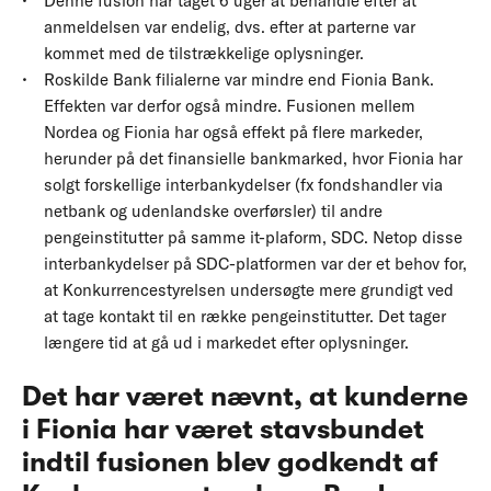
Denne fusion har taget 6 uger at behandle efter at
anmeldelsen var endelig, dvs. efter at parterne var
kommet med de tilstrækkelige oplysninger.
Roskilde Bank filialerne var mindre end Fionia Bank.
Effekten var derfor også mindre. Fusionen mellem
Nordea og Fionia har også effekt på flere markeder,
herunder på det finansielle bankmarked, hvor Fionia har
solgt forskellige interbankydelser (fx fondshandler via
netbank og udenlandske overførsler) til andre
pengeinstitutter på samme it-plaform, SDC. Netop disse
interbankydelser på SDC-platformen var der et behov for,
at Konkurrencestyrelsen undersøgte mere grundigt ved
at tage kontakt til en række pengeinstitutter. Det tager
længere tid at gå ud i markedet efter oplysninger.
Det har været nævnt, at kunderne
i Fionia har været stavsbundet
indtil fusionen blev godkendt af