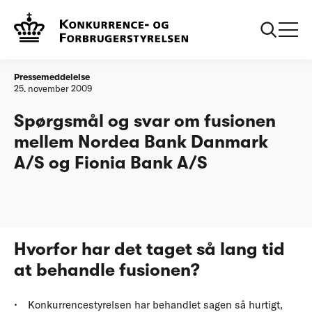
...
Konkurrencerådet
Spørgsmål og svar om fusionen
godkender Nordeas
mellem Nordea Bank Danmark A/S og
køb af Fionia Bank
Fionia Bank A/S
Pressemeddelelse
25. november 2009
Spørgsmål og svar om fusionen
mellem Nordea Bank Danmark
A/S og Fionia Bank A/S
Hvorfor har det taget så lang tid
at behandle fusionen?
Konkurrencestyrelsen har behandlet sagen så hurtigt,