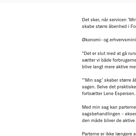
Det sker, når servicen ’Mi
skabe større åbenhed i F
Økonomi- og erhvervsmini
"Det er slut med at gå ru
sætter vi både forbrugerne
blive langt mere aktive med
"’Min sag’ skaber større 
sagen. Selve det praktisk
fortsætter Lene Espersen.
Med min sag kan parterne f
sagsbehandlingen – eksem
den måde bliver de aktive
Parterne er ikke længere a