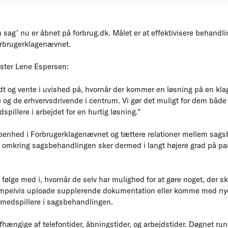
n sag’ nu er åbnet på forbrug.dk. Målet er at effektivisere behandl
orbrugerklagenævnet.
ster Lene Espersen:
ndt og vente i uvished på, hvornår der kommer en løsning på en kl
 og de erhvervsdrivende i centrum. Vi gør det muligt for dem både 
spillere i arbejdet for en hurtig løsning."
åbenhed i Forbrugerklagenævnet og tættere relationer mellem sags
e omkring sagsbehandlingen sker dermed i langt højere grad på pa
ølge med i, hvornår de selv har mulighed for at gøre noget, der sk
pelvis uploade supplerende dokumentation eller komme med nye 
 medspillere i sagsbehandlingen.
fhængige af telefontider, åbningstider, og arbejdstider. Døgnet run