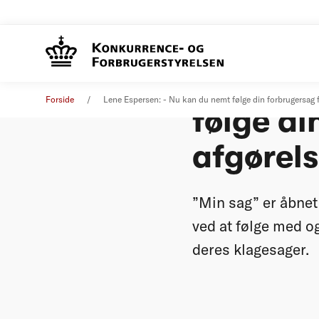
Lene Es
Pressemeddelelse
08. december 2009
Forside
Lene Espersen: - Nu kan du nemt følge din forbrugersag f
følge di
afgørel
”Min sag” er åbnet
ved at følge med o
deres klagesager.