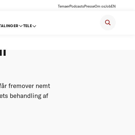
Temaer
Podcasts
Presse
Om os
Job
EN
TALINGER
TELE
nemt
il
 får fremover nemt
ets behandling af