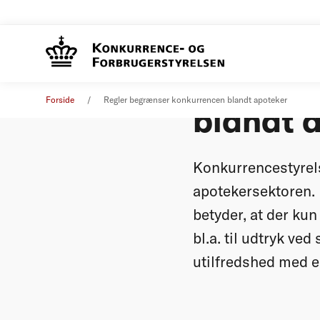
Regler 
Pressemeddelelse
23. februar 2010
Forside
Regler begrænser konkurrencen blandt apoteker
blandt 
Konkurrencestyrels
apotekersektoren. 
betyder, at der k
bl.a. til udtryk ve
utilfredshed med e