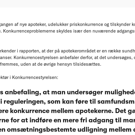
ngen af nye apoteker, udelukker priskonkurrence og tilskynder ku
ice. Konkurrenceproblemerne skyldes især den nuværende adgangs
kender i rapporten, at der på apotekerområdet er en række sundh
inanser. Konkurrencestyrelsen anbefaler derfor, at det undersøges,
fremmes, uden at de øvrige hensyn tilsidesættes.
ektør i Konkurrencestyrelsen:
es anbefaling, at man undersøger mulighede
i reguleringen, som kan føre til samfunds
e konkurrence mellem apotekerne. Det gæ
ne for at indføre en mere fri adgang til ma
en omsætningsbestemte udligning mellem 