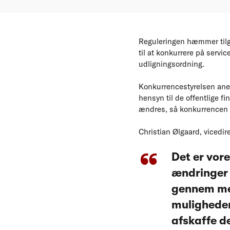
Reguleringen hæmmer tilga
til at konkurrere på serv
udligningsordning.
Konkurrencestyrelsen aner
hensyn til de offentlige f
ændres, så konkurrencen 
Christian Ølgaard, vicedir
Det er vor
ændringer 
gennem mer
muligheder
afskaffe d