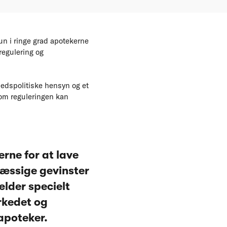
n i ringe grad apotekerne
regulering og
edspolitiske hensyn og et
 om reguleringen kan
rne for at lave
mæssige gevinster
lder specielt
rkedet og
apoteker.