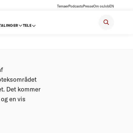
Temaer
Podcasts
Presse
Om os
Job
EN
TALINGER
TELE
cen
af
poteksområdet
et. Det kommer
 og en vis