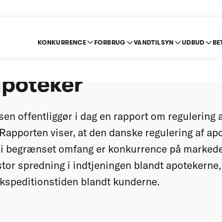
KONKURRENCE
FORBRUG
VANDTILSYN
UDBUD
BE
begrænser konkurren
apoteker
en offentliggør i dag en rapport om regulering 
Rapporten viser, at den danske regulering af a
un i begrænset omfang er konkurrence på marked
d stor spredning i indtjeningen blandt apotekerne,
kspeditionstiden blandt kunderne.