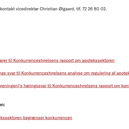
kontakt vicedirektør Christian Ølgaard, tlf. 72 26 80 02.
rer til Konkurrencestyrelsens rapport om apotekssektoren
s svar til Konkurrencestyrelsens analyse om regulering af apote
reningen)'s høringssvar til Konkurrencestyrelsens rapport om kon
en:
otekssektoren begrænser konkurrencen