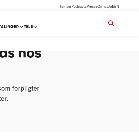
Temaer
Podcasts
Presse
Om os
Job
EN
TALINGER
TELE
ads hos
som forpligter
er.