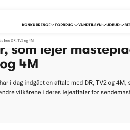
KONKURRENCE
FORBRUG
VANDTILSYN
UDBUD
BE
lkår for radio- og tv-
plads hos DR, TV2 og 4M
r, som lejer mastepl
 og 4M
ar i dag indgået en aftale med DR, TV2 og 4M, 
ændre vilkårene i deres lejeaftaler for sendemast