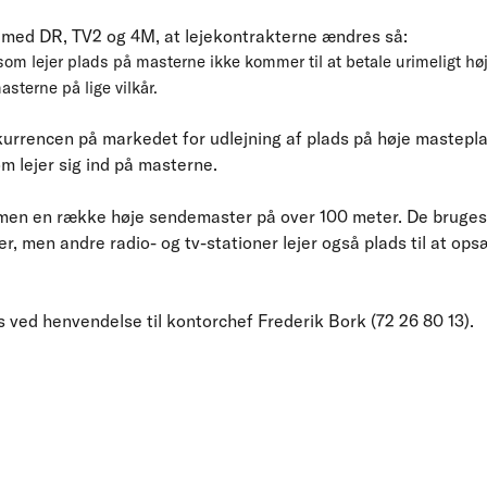
 med DR, TV2 og 4M, at lejekontrakterne ændres så:
 som lejer plads på masterne ikke kommer til at betale urimeligt høj
asterne på lige vilkår.
kurrencen på markedet for udlejning af plads på høje masteplac
om lejer sig ind på masterne.
en en række høje sendemaster på over 100 meter. De bruges 
r, men andre radio- og tv-stationer lejer også plads til at op
s ved henvendelse til kontorchef Frederik Bork (72 26 80 13).