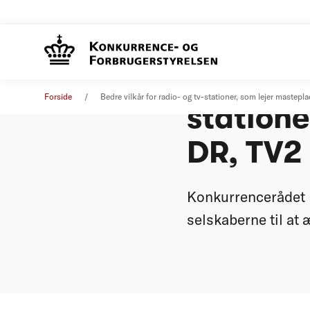
Bedre vi
Pressemeddelelse
25. februar 2010
Forside
Bedre vilkår for radio- og tv-stationer, som lejer maste
statione
DR, TV2
Konkurrencerådet h
selskaberne til at 