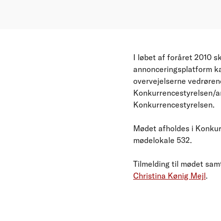
I løbet af foråret 2010 s
annonceringsplatform kan
overvejelserne vedrørend
Konkurrencestyrelsen/ar
Konkurrencestyrelsen.
Mødet afholdes i Konku
mødelokale 532.
Tilmelding til mødet samt
Christina Kønig Mejl
.