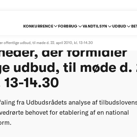
KONKURRENCE
FORBRUG
VANDTILSYN
UDBUD
BE
ncestyrelsen inviter
 offentlige udbud, til møde d. 22. april 2010, kl. 13-14.30
eder, der formidler
ge udbud, til møde d. 
. 13-14.30
faling fra Udbudsrådets analyse af tilbudsloven
vedrørte behovet for etablering af en national
orm.