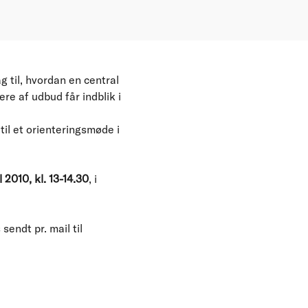
g til, hvordan en central
re af udbud får indblik i
il et orienteringsmøde i
l 2010, kl. 13-14.30
, i
endt pr. mail til