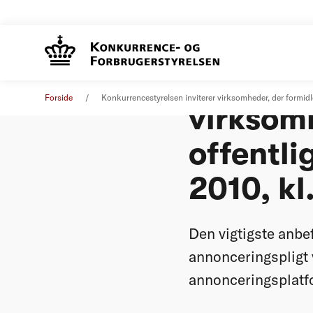
Konkurre
Pressemeddelelse
06. april 2010
Forside
Konkurrencestyrelsen inviterer virksomheder, der formidler
virksomh
offentli
2010, kl
Den vigtigste anbe
annonceringspligt 
annonceringsplatf