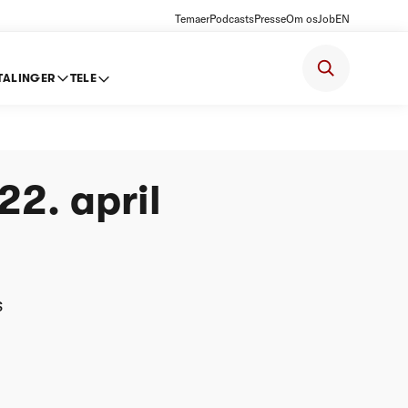
Temaer
Podcasts
Presse
Om os
Job
EN
TALINGER
TELE
er
22. april
s