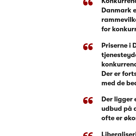
Konkurrenc
Danmark er
rammevilkå
for konkur
Priserne i
tjenesteyde
konkurrenc
Der er for
med de bed
Der ligger 
udbud på de
ofte er øk
Liberalise