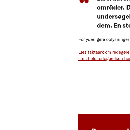
områder. D
undersøgel
dem. En sto
For yderligere oplysning
Læs faktaark om redegøre
Læs hele redegørelsen he