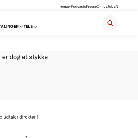
Temaer
Podcasts
Presse
Om os
Job
EN
TALINGER
TELE
dring
 er dog et stykke
 udtaler direktør i