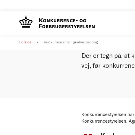
Konkurre
Pressemeddelelse
08. juni 2010
Forside
Konkurrencen er i gradvis bedring
Der er tegn på, at 
vej, før konkurren
Konkurrencestyrelsen har i
Konkurrencestyrelsen, Ag