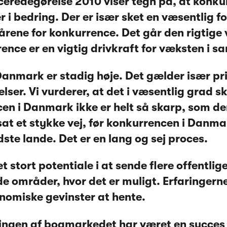
eredegørelse 2010 viser tegn på, at konku
 i bedring. Der er især sket en væsentlig f
rene for konkurrence. Det går den rigtige v
rence er en vigtig drivkraft for væksten i s
 Danmark er stadig høje. Det gælder især pr
lser. Vi vurderer, at det i væsentlig grad s
en i Danmark ikke er helt så skarp, som d
tsat et stykke vej, før konkurrencen i Danma
ste lande. Det er en lang og sej proces.
et stort potentiale i at sende flere offentlig
 områder, hvor det er muligt. Erfaringerne 
onomiske gevinster at hente.
ringen af bogmarkedet har været en succes 