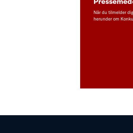
Pressemedd
Når du tilmelder di
herunder om Konkur