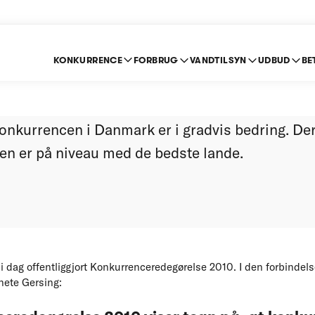
KONKURRENCE
FORBRUG
VANDTILSYN
UDBUD
BE
ncen er i gradvis be
konkurrencen i Danmark er i gradvis bedring. Der
cen er på niveau med de bedste lande.
 dag offentliggjort Konkurrenceredegørelse 2010. I den forbindelse
nete Gersing: