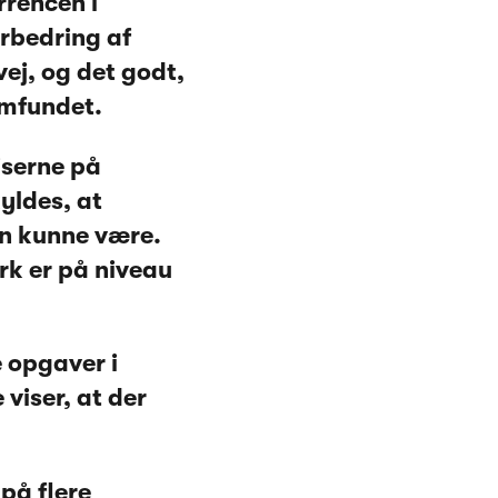
rrencen i
orbedring af
ej, og det godt,
amfundet.
iserne på
kyldes, at
en kunne være.
rk er på niveau
e opgaver i
viser, at der
på flere