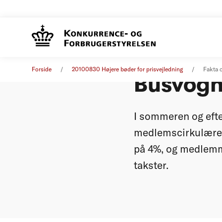
Fakta o
Pressemeddelelse
30. august 2010
Forside
20100830 Højere bøder for prisvejledning
Fakta 
Busvog
I sommeren og eft
medlemscirkulærer u
på 4%, og medlemme
takster.