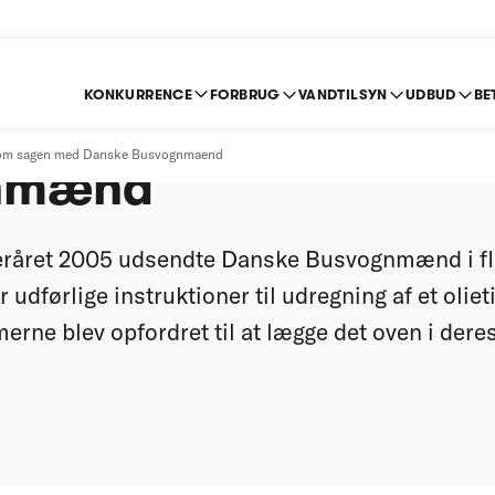
KONKURRENCE
FORBRUG
VANDTILSYN
UDBUD
BE
m sagen med Danske
om sagen med Danske Busvognmaend
nmænd
eråret 2005 udsendte Danske Busvognmænd i fle
dførlige instruktioner til udregning af et olieti
rne blev opfordret til at lægge det oven i dere