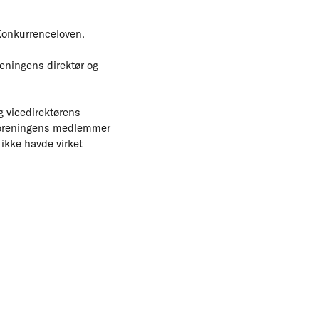
Konkurrenceloven.
ningens direktør og
g vicedirektørens
t foreningens medlemmer
 ikke havde virket