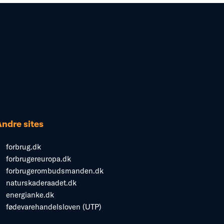
Andre sites
forbrug.dk
forbrugereuropa.dk
forbrugerombudsmanden.dk
naturskaderaadet.dk
energianke.dk
fødevarehandelsloven (UTP)