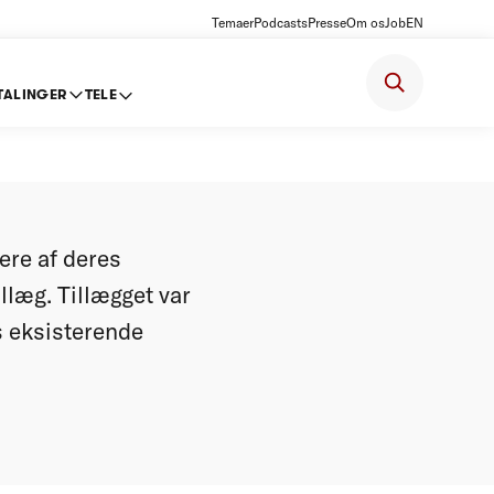
Temaer
Podcasts
Presse
Om os
Job
EN
TALINGER
TELE
re af deres
llæg. Tillægget var
s eksisterende