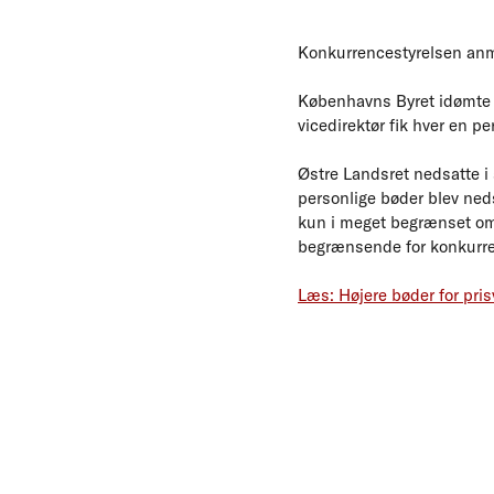
Konkurrencestyrelsen anm
Københavns Byret idømte 
vicedirektør fik hver en 
Østre Landsret nedsatte i
personlige bøder blev neds
kun i meget begrænset omfa
begrænsende for konkurr
Læs: Højere bøder for pris