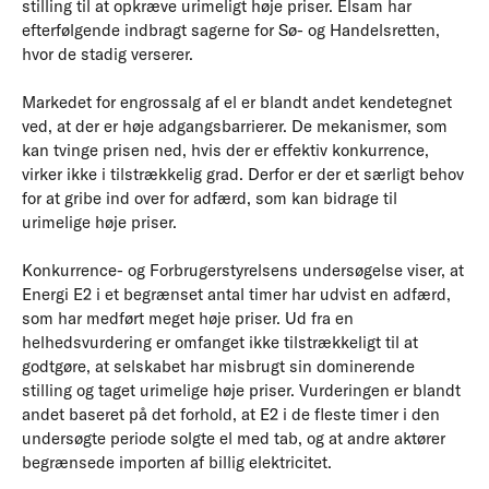
stilling til at opkræve urimeligt høje priser. Elsam har
efterfølgende indbragt sagerne for Sø- og Handelsretten,
hvor de stadig verserer.
Markedet for engrossalg af el er blandt andet kendetegnet
ved, at der er høje adgangsbarrierer. De mekanismer, som
kan tvinge prisen ned, hvis der er effektiv konkurrence,
virker ikke i tilstrækkelig grad. Derfor er der et særligt behov
for at gribe ind over for adfærd, som kan bidrage til
urimelige høje priser.
Konkurrence- og Forbrugerstyrelsens undersøgelse viser, at
Energi E2 i et begrænset antal timer har udvist en adfærd,
som har medført meget høje priser. Ud fra en
helhedsvurdering er omfanget ikke tilstrækkeligt til at
godtgøre, at selskabet har misbrugt sin dominerende
stilling og taget urimelige høje priser. Vurderingen er blandt
andet baseret på det forhold, at E2 i de fleste timer i den
undersøgte periode solgte el med tab, og at andre aktører
begrænsede importen af billig elektricitet.