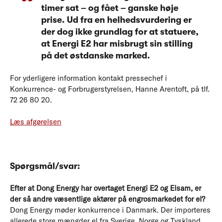
timer sat – og fået – ganske høje
prise. Ud fra en helhedsvurdering er
der dog ikke grundlag for at statuere,
at Energi E2 har misbrugt sin stilling
på det østdanske marked.
For yderligere information kontakt pressechef i
Konkurrence- og Forbrugerstyrelsen, Hanne Arentoft, på tlf.
72 26 80 20.
Læs afgørelsen
Spørgsmål/svar:
Efter at Dong Energy har overtaget Energi E2 og Elsam, er
der så andre væsentlige aktører på engrosmarkedet for el?
Dong Energy møder konkurrence i Danmark. Der importeres
allerede store mængder el fra Sverige, Norge og Tyskland,