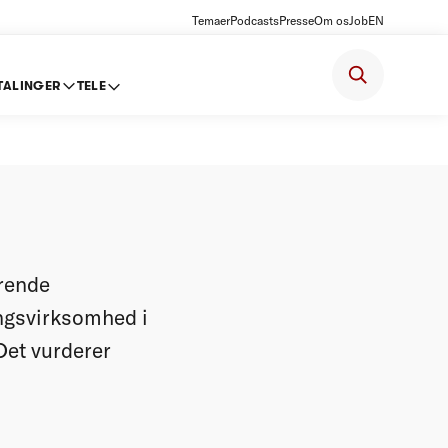
Temaer
Podcasts
Presse
Om os
Job
EN
TALINGER
TELE
giver
ærende
ringsvirksomhed i
et vurderer