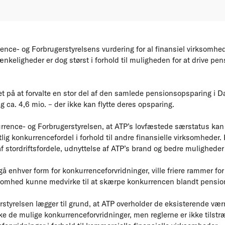
ence- og Forbrugerstyrelsens vurdering for al finansiel virksomhe
eligheder er dog størst i forhold til muligheden for at drive pe
et på at forvalte en stor del af den samlede pensionsopsparing i D
ag ca. 4,6 mio. – der ikke kan flytte deres opsparing.
rrence- og Forbrugerstyrelsen, at ATP’s lovfæstede særstatus kan
lig konkurrencefordel i forhold til andre finansielle virksomheder
f stordriftsfordele, udnyttelse af ATP’s brand og bedre muligheder 
å enhver form for konkurrenceforvridninger, ville friere rammer for 
omhed kunne medvirke til at skærpe konkurrencen blandt pensions
styrelsen lægger til grund, at ATP overholder de eksisterende værn
de mulige konkurrenceforvridninger, men reglerne er ikke tilstræk