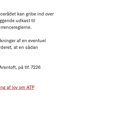
cerådet kan gribe ind over
iggende udkast til
urrencereglerne.
kninger af en eventuel
rderet, at en sådan
entoft, på tlf. 7226
ng af lov om ATP