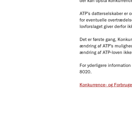
der kan opstå konkurrencef
ATP’s datterselskaber er 
for eventuelle overtrædels
lovforslaget giver derfor i
Det er første gang, Konku
ændring af ATP’s mulighed 
ændring af ATP-loven ikke 
For yderligere information
8020.
Konkurrence- og Forbruge