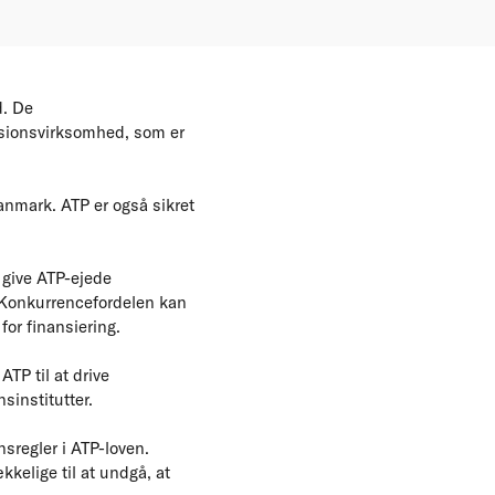
d. De
nsionsvirksomhed, som er
anmark. ATP er også sikret
 give ATP-ejede
. Konkurrencefordelen kan
for finansiering.
ATP til at drive
institutter.
sregler i ATP-loven.
kelige til at undgå, at