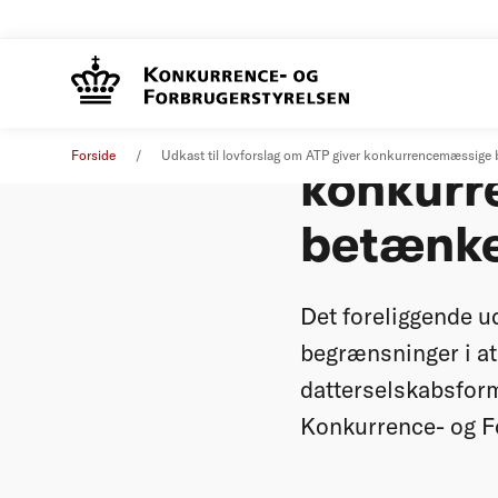
Udkast t
Pressemeddelelse
10. februar 2011
Forside
Udkast til lovforslag om ATP giver konkurrencemæssige
konkur
betænke
Det foreliggende u
begrænsninger i at 
datterselskabsfor
Konkurrence- og F