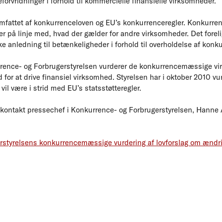
orvridninger i forhold til kommercielle finansielle virksomheder.
omfattet af konkurrenceloven og EU’s konkurrenceregler. Konkurren
er på linje med, hvad der gælder for andre virksomheder. Det forel
kke anledning til betænkeligheder i forhold til overholdelse af konk
rrence- og Forbrugerstyrelsen vurderer de konkurrencemæssige vir
for at drive finansiel virksomhed. Styrelsen har i oktober 2010 vu
vil være i strid med EU’s statsstøtteregler.
 kontakt pressechef i Konkurrence- og Forbrugerstyrelsen, Hanne Ar
rstyrelsens konkurrencemæssige vurdering af lovforslag om ændri