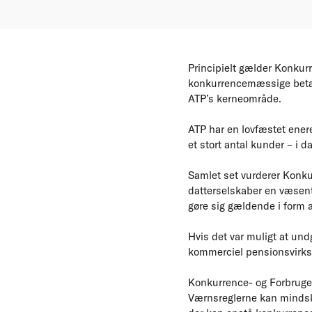
Principielt gælder Konkurr
konkurrencemæssige betænk
ATP’s kerneområde.
ATP har en lovfæstet ener
et stort antal kunder – i d
Samlet set vurderer Konku
datterselskaber en væsent
gøre sig gældende i form a
Hvis det var muligt at undg
kommerciel pensionsvirks
Konkurrence- og Forbruger
Værnsreglerne kan mindske 