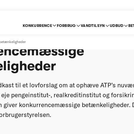
KONKURRENCE
FORBRUG
VANDTILSYN
UDBUD
BE
il lovforslag om ATP 
 betænkeligheder
rencemæssige
ligheder
dkast til et lovforslag om at ophæve ATP’s nuv
eje pengeinstitut-, realkreditinstitut og forsik
m giver konkurrencemæssige betænkeligheder. D
orbrugerstyrelsen.