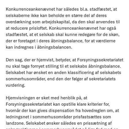
Konkurrenceankenævnet har således bl.a. stadfæstet, at
selskaberne ikke kan beholde en større del af deres
overdækning som arbejdskapital, da den skal anvendes til
at reducere prisloftet. Konkurrenceankenævnet har også
stadfæstet, at et selskab skal kunne redegøre for de skøn,
der er foretaget i deres åbningsbalance, for at værdierne
kan indregnes i åbningsbalancen.
Den sag, der er hjemvist, betyder, at Forsyningssekretariatet
nu skal tage fornyet stilling til et selskabs åbningsbalance.
Selskabet har ønsket en anden klassificering af selskabets
sommerhusområder, end den der følger af sekretariatets
vurdering.
Hjemvisningen er sket med henblik på, at
Forsyningssekretariatet kan opstille klare kriterier for,
hvornår der kan gives dispensation fra hovedreglen om, at
ledningsnet i sommerhusområder prisfastsættes som
landzone. Selskabet ønsker således en prissætning af