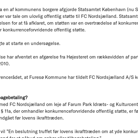
fra en af kommunens borgere afgjorde Statsamtet København (nu S
r var tale om ulovlig offentlig støtte til FC Nordsjælland. Statsamt
sen for at få afklaret, om støtten var en overtrædelse af konkurre
 konkurrenceforvridende offentlig støtte.
te at starte en undersøgelse.
se har afventet en afgørelse fra Højesteret om rækkevidden af part
2010.
rrencerådet, at Furesø Kommune har tildelt FC Nordsjælland A/S 
bagebetaling?
d FC Nordsjælland om leje af Farum Park Idræts- og Kulturcenter
11a, der omhandler konkurrenceforvridende offentlig støtte, er førs
ndgået før lovens ikrafttræden.
il ”En beslutning truffet før lovens ikrafttræden om at yde konku