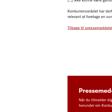
[…] ikke kunne være genst
Konkurrencerådet har derfor
relevant at foretage en vu
Tilbage til pressemeddele
Pressemedd
Når du tilmelder di
herunder om Konkur