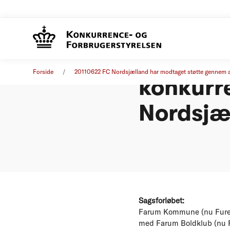
Fakta o
Pressemeddelelse
22. juni 2011
Forside
20110622 FC Nordsjælland har modtaget støtte gennem att
konkurre
Nordsjæ
Sagsforløbet:
Farum Kommune (nu Fures
med Farum Boldklub (nu FC