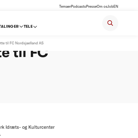
Temaer
Podcasts
Presse
Om os
Job
EN
TALINGER
TELE
e til FC Nordsjaelland AS
e til FC
 Idræts- og Kulturcenter
.