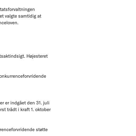
tatsforvaltningen
et valgte samtidig at
nceloven.
saktindsigt. Højesteret
konkurrenceforvridende
 er indgået den 31. juli
t trådt i kraft 1. oktober
rrenceforvridende støtte