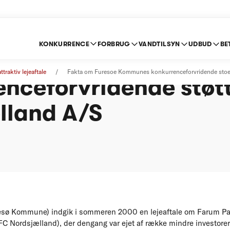
KONKURRENCE
FORBRUG
VANDTILSYN
UDBUD
BE
m Furesø Kommunes
raktiv lejeaftale
Fakta om Furesoe Kommunes konkurrenceforvridende stoett
nceforvridende støtt
lland A/S
ø Kommune) indgik i sommeren 2000 en lejeaftale om Farum Park
 Nordsjælland), der dengang var ejet af række mindre investorer