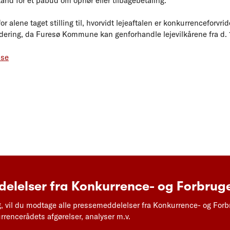
and for et påbud om ophør eller tilbagebetaling.”
 alene taget stilling til, hvorvidt lejeaftalen er konkurrenceforvr
rdering, da Furesø Kommune kan genforhandle lejevilkårene fra d. 1
lse
elelser fra Konkurrence- og Forbruge
g, vil du modtage alle pressemeddelelser fra Konkurrence- og Forb
rencerådets afgørelser, analyser m.v.