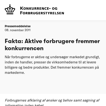
...
20111108 Danske
Fakta: Aktive forbrugere
forbrugerforhold 2011 Stadig
fremmer konkurrencen
plads til forbedringer
Pressemeddelelse
08. november 2011
Fakta: Aktive forbrugere fremmer
konkurrencen
Når forbrugerne er aktive og undersøger markedet grundigt,
inden de handler, presser de virksomhederne til at levere
billigere og bedre produkter. Det fremmer konkurrencen på
markederne.
Forbrugernes afklaring af ønsker og behov samt søgning af
information inden købet