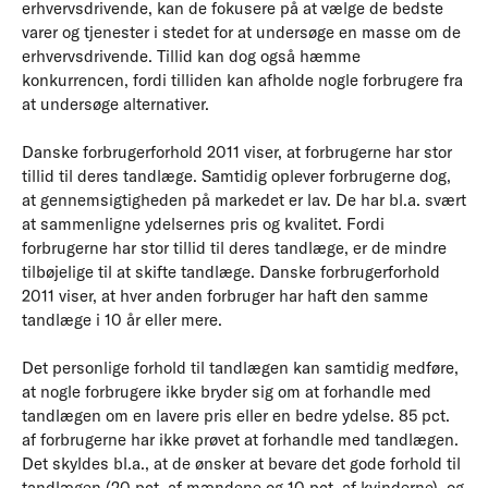
erhvervsdrivende, kan de fokusere på at vælge de bedste
varer og tjenester i stedet for at undersøge en masse om de
erhvervsdrivende. Tillid kan dog også hæmme
konkurrencen, fordi tilliden kan afholde nogle forbrugere fra
at undersøge alternativer.
Danske forbrugerforhold 2011 viser, at forbrugerne har stor
tillid til deres tandlæge. Samtidig oplever forbrugerne dog,
at gennemsigtigheden på markedet er lav. De har bl.a. svært
at sammenligne ydelsernes pris og kvalitet. Fordi
forbrugerne har stor tillid til deres tandlæge, er de mindre
tilbøjelige til at skifte tandlæge. Danske forbrugerforhold
2011 viser, at hver anden forbruger har haft den samme
tandlæge i 10 år eller mere.
Det personlige forhold til tandlægen kan samtidig medføre,
at nogle forbrugere ikke bryder sig om at forhandle med
tandlægen om en lavere pris eller en bedre ydelse. 85 pct.
af forbrugerne har ikke prøvet at forhandle med tandlægen.
Det skyldes bl.a., at de ønsker at bevare det gode forhold til
tandlægen (20 pct. af mændene og 10 pct. af kvinderne), og