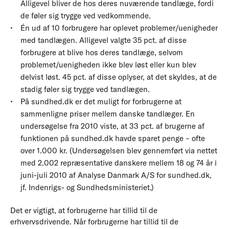
Alligevel bliver de hos deres nuværende tandlæge, fordi
de føler sig trygge ved vedkommende.
Én ud af 10 forbrugere har oplevet problemer/uenigheder
med tandlægen. Alligevel valgte 35 pct. af disse
forbrugere at blive hos deres tandlæge, selvom
problemet/uenigheden ikke blev løst eller kun blev
delvist løst. 45 pct. af disse oplyser, at det skyldes, at de
stadig føler sig trygge ved tandlægen.
På sundhed.dk er det muligt for forbrugerne at
sammenligne priser mellem danske tandlæger. En
undersøgelse fra 2010 viste, at 33 pct. af brugerne af
funktionen på sundhed.dk havde sparet penge – ofte
over 1.000 kr. (Undersøgelsen blev gennemført via nettet
med 2.002 repræsentative danskere mellem 18 og 74 år i
juni-juli 2010 af Analyse Danmark A/S for sundhed.dk,
jf. Indenrigs- og Sundhedsministeriet.)
Det er vigtigt, at forbrugerne har tillid til de
erhvervsdrivende. Når forbrugerne har tillid til de