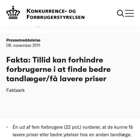
...
20111108 Danske
Fakta: Tillid kan forhindre
forbrugerforhold 2011
forbrugerne i at finde bedre
Stadig plads til
tandlæger/få lavere priser
forbedringer
Pressemeddelelse
08. november 2011
Fakta: Tillid kan forhindre
forbrugerne i at finde bedre
tandlæger/få lavere priser
Faktaark
Én ud af fem forbrugere (22 pct.) vurderer, at de kunne få
lavere priser eller bedre ydelser hos en anden tandlæge.