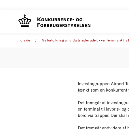
Fakta o
Pressemeddelelse
25. januar 2012
Forside
Ny fortolkning af luftfartsregler udelukker Terminal A fra
Investorgruppen Airport T
tænkt som en konkurrent t
Det fremgår af investorgr
en terminal til lavpris- og
bord via trapper. Der skal
Det fremgår endvidere af 