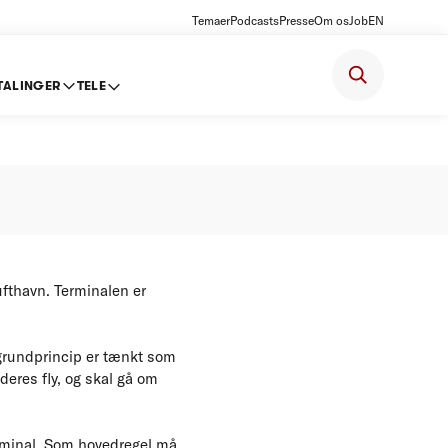
Temaer
Podcasts
Presse
Om os
Job
EN
TALINGER
TELE
ufthavn. Terminalen er
grundprincip er tænkt som
 deres fly, og skal gå om
erminal. Som hovedregel må