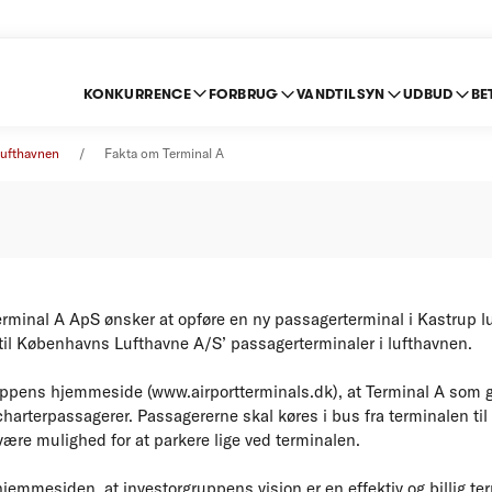
KONKURRENCE
FORBRUG
VANDTILSYN
UDBUD
BE
m Terminal A
 lufthavnen
Fakta om Terminal A
erminal A ApS ønsker at opføre en ny passagerterminal i Kastrup l
il Københavns Lufthavne A/S’ passagerterminaler i lufthavnen.
uppens hjemmeside (www.airportterminals.dk), at Terminal A som 
 charterpassagerer. Passagererne skal køres i bus fra terminalen til
 være mulighed for at parkere lige ved terminalen.
hjemmesiden, at investorgruppens vision er en effektiv og billig t