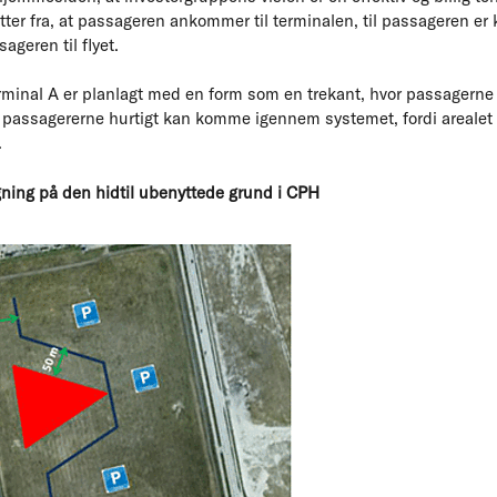
er fra, at passageren ankommer til terminalen, til passageren er kl
ageren til flyet.
erminal A er planlagt med en form som en trekant, hvor passagern
 passagererne hurtigt kan komme igennem systemet, fordi arealet u
.
ning på den hidtil ubenyttede grund i CPH