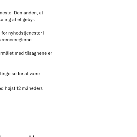
eneste. Den anden, at
ling af et gebyr.
for nyhedstjenester i
urrencereglerne.
ormålet med tilsagnene er
ingelse for at være
med højst 12 måneders