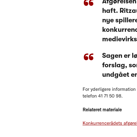
Afgørelsen
haft. Ritza
nye spiller
konkurrenc
medievirk
Sagen er l
forslag, s
undgået en
For yderligere informatio
telefon 41 71 50 98.
Relateret materiale
Konkurrencerådets afgøre