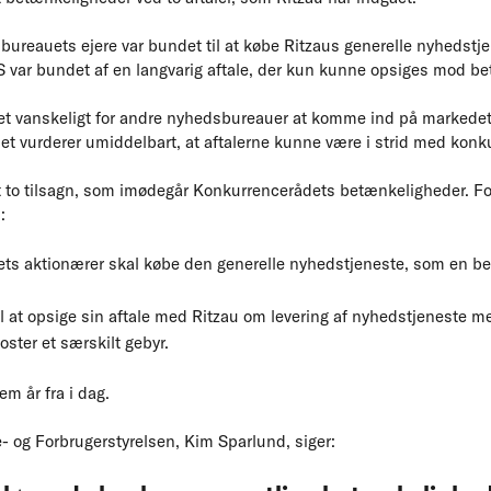
 bureauets ejere var bundet til at købe Ritzaus generelle nyhedstj
ar bundet af en langvarig aftale, der kun kunne opsiges mod beta
det vanskeligt for andre nyhedsbureauer at komme ind på markedet 
 vurderer umiddelbart, at aftalerne kunne være i strid med konk
t to tilsagn, som imødegår Konkurrencerådets betænkeligheder. F
:
bets aktionærer skal købe den generelle nyhedstjeneste, som en bet
il at opsige sin aftale med Ritzau om levering af nyhedstjeneste 
oster et særskilt gebyr.
em år fra i dag.
- og Forbrugerstyrelsen, Kim Sparlund, siger: