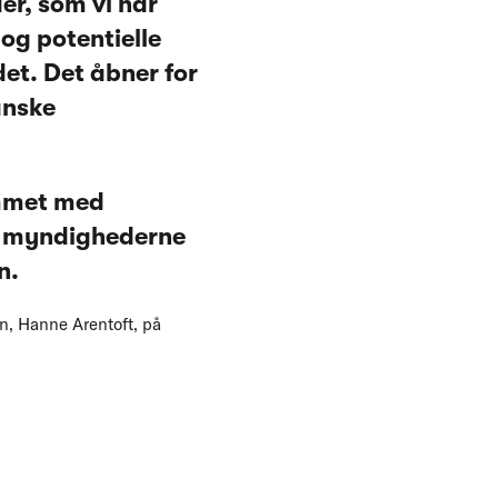
er, som vi har
 og potentielle
det. Det åbner for
anske
ommet med
ar myndighederne
n.
n, Hanne Arentoft, på