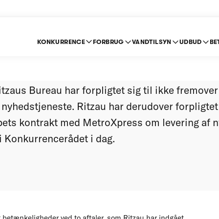
KONKURRENCE
FORBRUG
VANDTILSYN
UDBUD
BE
Bureau ændrer aftale
aus Bureau har forpligtet sig til ikke fremover 
nyhedstjeneste. Ritzau har derudover forpligtet s
ets kontrakt med MetroXpress om levering af n
 i Konkurrencerådet i dag.
 betænkeligheder ved to aftaler, som Ritzau har indgået.