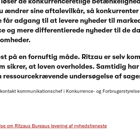
 løser de konkurrenceretlige betænkelighed
u ændrer sine aftalevilkår, så konkurrenter
e får adgang til at levere nyheder til marke
e og mere differentierede nyheder til de d
somheder.
øst på en fornuftig måde. Ritzau er selv k
om sikrer, at loven overholdes. Samtidig h
 ressourcekrævende undersøgelse af sage
n kontakt kommunikationschef i Konkurrence- og Forbrugerstyrelse
lse om Ritzaus Bureaus levering af nyhedstjeneste