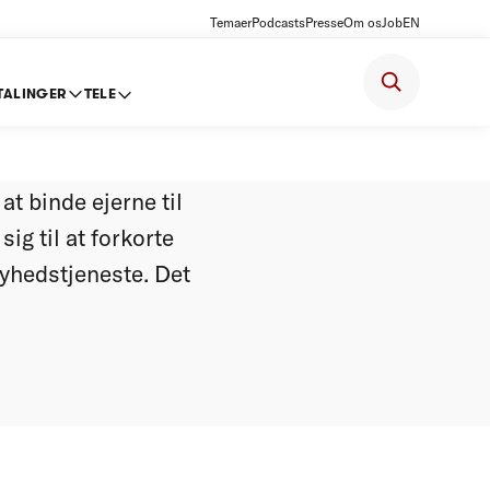
Temaer
Podcasts
Presse
Om os
Job
EN
TALINGER
TELE
vilkår
at binde ejerne til
ig til at forkorte
yhedstjeneste. Det