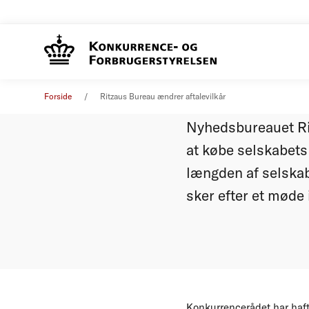
Ritzaus 
Pressemeddelelse
27. juni 2012
Forside
Ritzaus Bureau ændrer aftalevilkår
Nyhedsbureauet Ritz
at købe selskabets 
længden af selskab
sker efter et møde
Konkurrencerådet har haft