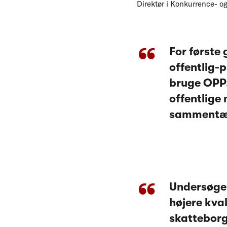
Direktør i Konkurrence- o
For første 
offentlig-
bruge OPP.
offentlige
sammentænk
Undersøgel
højere kval
skatteborg