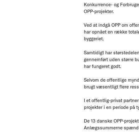
Konkurrence- og Forbruger
OPP-projekter.
Ved at indgå OPP om offent
har opnået en række totalø
byggeriet.
Samtidigt har størstedelen 
gennemført uden større bu
har fungeret godt.
Selvom de offentlige mynd
brugt væsentligt flere re
I et offentlig-privat part
projekter i en periode på ty
De 13 danske OPP-projekter
Anlægssummerne spænder fr