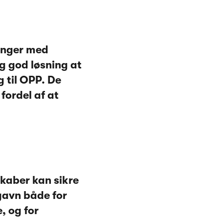
ringer med
ig god løsning at
 til OPP. De
fordel af at
skaber kan sikre
 gavn både for
, og for