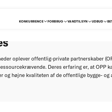
KONKURRENCE
FORBRUG
VANDTILSYN
UDBUD
BE
ige myndigheder ser
es
eder oplever offentlig-private partnerskaber (
ressourcekrævende. Deres erfaring er, at OPP 
r og højne kvaliteten af de offentlige bygge- og