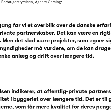
g Forbrugerstyrelsen, Agnete Gersing:
gang får vi et overblik over de danske erfa
private partnerskaber. Det kan være en rigt
 Men det skal være projekter, som egner sig
 myndigheder må vurdere, om de kan drage 
e anlæg og drift over længere tid.
sen indikerer, at offentlig-private partner
itet i byggeriet over længere tid. Det er til
erne, som får mere kvalitet for deres penge