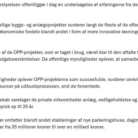
styrelsen offentliggør i dag en undersøgelse af erfaringerne fra d
lige bygge- og anlægsprojekter vurderer langt de fleste af de offe
konomiske fordele blandt andet i form af mere innovative løsninger
af de OPP-projekter, som er taget i brug, været klar til den aftalte ti
dgetoverskridelser. De offentlige myndigheder oplever, at samarb
igheder oplever OPP-projekterne som succesfulde, vurderer omkri
ssourcer på udbudsprocessen, end de forventede.
nerskab varetager de private virksomheder anlæg, vedligeholdelse og 
pisk op til 25 år.
 omfatter blandt andet etableringer af nye parkeringshuse, dagins
a 25 millioner kroner til over en milliard kroner.