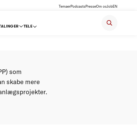
Temaer
Podcasts
Presse
Om os
Job
EN
TALINGER
TELE
 OPP som
OPP) som
kan skabe mere
 anlægsprojekter.