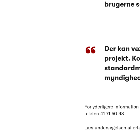
brugerne s
Der kan væ
projekt. K
standardmo
myndighede
For yderligere informatio
telefon 41 71 50 98.
Læs undersøgelsen af erfar