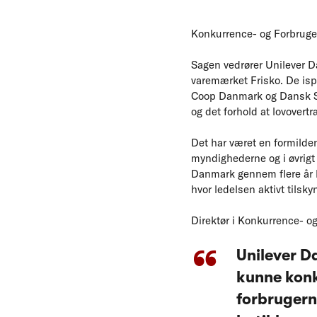
Konkurrence- og Forbruger
Sagen vedrører Unilever Da
varemærket Frisko. De isp
Coop Danmark og Dansk Su
og det forhold at lovovertr
Det har været en formilde
myndighederne og i øvrig
Danmark gennem flere år h
hvor ledelsen aktivt tilsk
Direktør i Konkurrence- og
Unilever D
kunne konk
forbrugerne