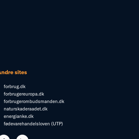
Andre sites
forbrug.dk
forbrugereuropa.dk
forbrugerombudsmanden.dk
naturskaderaadet.dk
energianke.dk
fødevarehandelsloven (UTP)