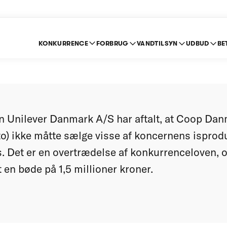
KONKURRENCE
FORBRUG
VANDTILSYN
UDBUD
BE
 betaler bøde for at a
 Unilever Danmark A/S har aftalt, at Coop Da
) ikke måtte sælge visse af koncernens isprodu
is. Det er en overtrædelse af konkurrenceloven, 
 en bøde på 1,5 millioner kroner.