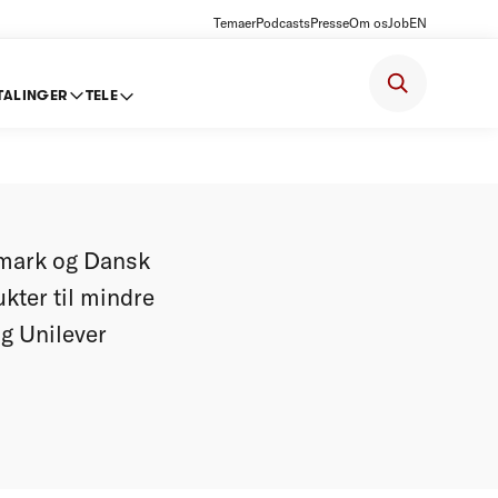
Temaer
Podcasts
Presse
Om os
Job
EN
TALINGER
TELE
ftale is-
nmark og Dansk
kter til mindre
og Unilever