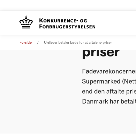
Unilever
Pressemeddelelse
03. maj 2013
Forside
Unilever betaler bøde for at aftale is-priser
priser
Fødevarekoncernen
Supermarked (Netto
end den aftalte pr
Danmark har betalt