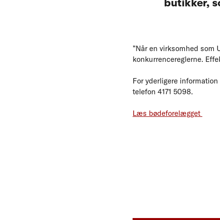
butikker, s
”Når en virksomhed som Un
konkurrencereglerne. Effek
For yderligere informatio
telefon 4171 5098.
Læs bødeforelægget