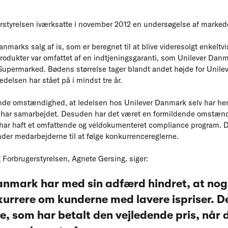
styrelsen iværksatte i november 2012 en undersøgelse af markede
nmarks salg af is, som er beregnet til at blive videresolgt enkeltvi
rodukter var omfattet af en indtjeningsgaranti, som Unilever Dan
permarked. Bødens størrelse tager blandt andet højde for Unil
ædelsen har stået på i mindst tre år.
nde omstændighed, at ledelsen hos Unilever Danmark selv har henv
t har samarbejdet. Desuden har det været en formildende omstænd
ar haft et omfattende og veldokumenteret compliance program. Det
ynder medarbejderne til at følge konkurrencereglerne.
 Forbrugerstyrelsen, Agnete Gersing, siger:
anmark har med sin adfærd hindret, at nog
urrere om kunderne med lavere ispriser. De
, som har betalt den vejledende pris, når d