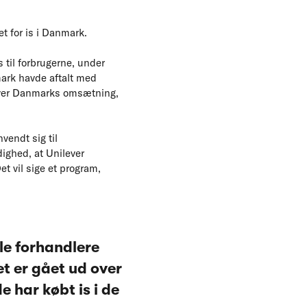
t for is i Danmark.
s til forbrugerne, under
mark havde aftalt med
ever Danmarks omsætning,
endt sig til
ighed, at Unilever
 vil sige et program,
le forhandlere
t er gået ud over
e har købt is i de