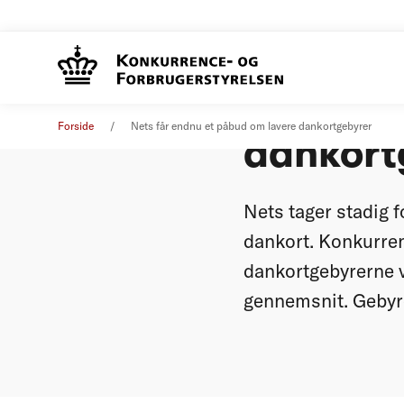
Nets få
Pressemeddelelse
23. maj 2013
Forside
Nets får endnu et påbud om lavere dankortgebyrer
dankort
Nets tager stadig f
dankort. Konkurre
dankortgebyrerne ve
gennemsnit. Gebyre