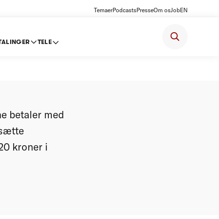
Temaer
Podcasts
Presse
Om os
Job
EN
TALINGER
TELE
lavere
rne betaler med
sætte
20 kroner i