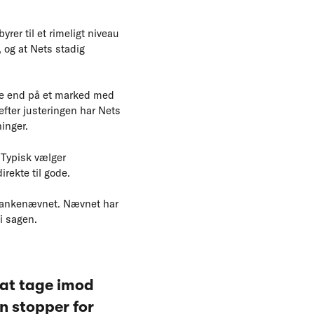
er til et rimeligt niveau
 og at Nets stadig
ere end på et marked med
fter justeringen har Nets
inger.
 Typisk vælger
rekte til gode.
ceankenævnet. Nævnet har
i sagen.
r at tage imod
n stopper for