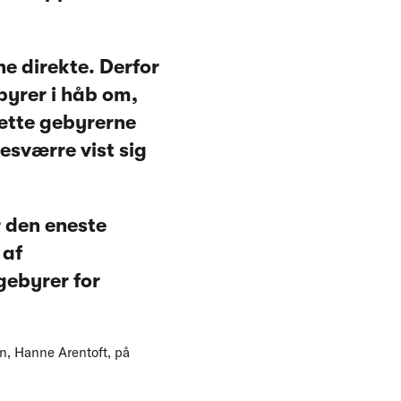
ne direkte. Derfor
byrer i håb om,
sætte gebyrerne
desværre vist sig
r den eneste
 af
gebyrer for
n, Hanne Arentoft, på