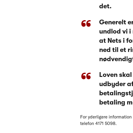
det.
Generelt er
undlod vi 
at Nets i 
ned til et 
nødvendigt
Loven skal 
udbyder af
betalingst
betaling m
For yderligere informatio
telefon 4171 5098.