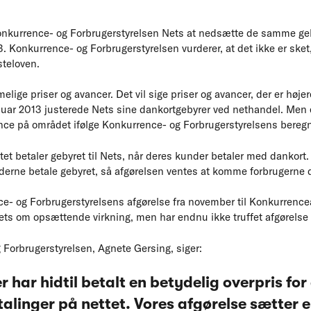
kurrence- og Forbrugerstyrelsen Nets at nedsætte de samme gebyr
. Konkurrence- og Forbrugerstyrelsen vurderer, at det ikke er sket,
steloven.
lige priser og avancer. Det vil sige priser og avancer, der er høj
nuar 2013 justerede Nets sine dankortgebyrer ved nethandel. Men e
ance på området ifølge Konkurrence- og Forbrugerstyrelsens beregn
tet betaler gebyret til Nets, når deres kunder betaler med dankort.
derne betale gebyret, så afgørelsen ventes at komme forbrugerne di
ce- og Forbrugerstyrelsens afgørelse fra november til Konkurren
ets om opsættende virkning, men har endnu ikke truffet afgørelse 
 Forbrugerstyrelsen, Agnete Gersing, siger:
 har hidtil betalt en betydelig overpris fo
alinger på nettet. Vores afgørelse sætter e