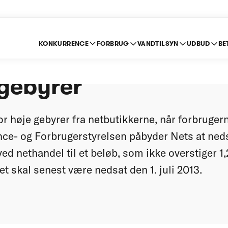
KONKURRENCE
FORBRUG
VANDTILSYN
UDBUD
BE
r endnu et påbud om 
gebyrer
or høje gebyrer fra netbutikkerne, når forbruge
nce- og Forbrugerstyrelsen påbyder Nets at ned
d nethandel til et beløb, som ikke overstiger 1,
t skal senest være nedsat den 1. juli 2013.