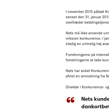
I november 2012 påbød Kon
senest den 31. januar 2013
overtræder betalingstjene
Nets må ikke anvende urime
virksom konkurrence. I ja
stadig en urimelig høj av
Forretningerne på internet
forretningerne at lade kun
Nets har anket Konkurren
afvist en anmodning fra N
Direktør i Konkurrence- og
Nets kunder
dankortbet