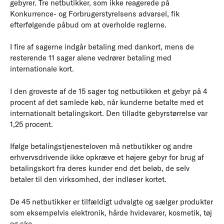
gebyrer. Tre netbutikker, som ikke reagerede på
Konkurrence- og Forbrugerstyrelsens advarsel, fik
efterfølgende påbud om at overholde reglerne.
I fire af sagerne indgår betaling med dankort, mens de
resterende 11 sager alene vedrører betaling med
internationale kort.
I den groveste af de 15 sager tog netbutikken et gebyr på 4
procent af det samlede køb, når kunderne betalte med et
internationalt betalingskort. Den tilladte gebyrstørrelse var
1,25 procent.
Ifølge betalingstjenesteloven må netbutikker og andre
erhvervsdrivende ikke opkræve et højere gebyr for brug af
betalingskort fra deres kunder end det beløb, de selv
betaler til den virksomhed, der indløser kortet.
De 45 netbutikker er tilfældigt udvalgte og sælger produkter
som eksempelvis elektronik, hårde hvidevarer, kosmetik, tøj
og sko.