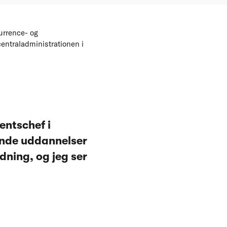
urrence- og
centraladministrationen i
entschef i
ende uddannelser
ning, og jeg ser