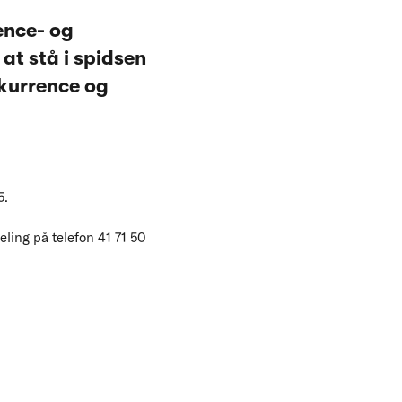
rence- og
at stå i spidsen
nkurrence og
5.
ling på telefon 41 71 50