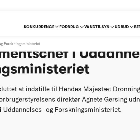
KONKURRENCE
FORBRUG
VANDTILSYN
UDBUD
BE
ersing bliver
og Forskningsministeriet
mentschef i Uddanne
gsministeriet
luttet at indstille til Hendes Majestæt Dronning
orbrugerstyrelsens direktør Agnete Gersing u
i Uddannelses- og Forskningsministeriet.