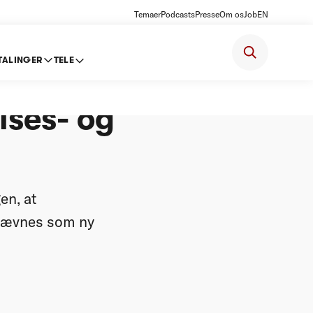
Temaer
Podcasts
Presse
Om os
Job
EN
TALINGER
TELE
lses- og
en, at
dnævnes som ny