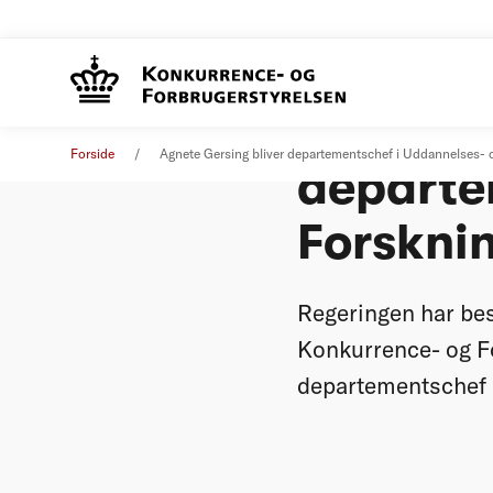
Agnete G
Pressemeddelelse
22. september 2015
Forside
Agnete Gersing bliver departementschef i Uddannelses- 
departe
Forsknin
Regeringen har bes
Konkurrence- og F
departementschef 