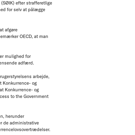
SØIK) efter strafferetlige
ed for selv at pålægge
at afgøre
r bemærker OECD, at man
er mulighed for
rænsende adfærd.
ugerstyrelsens arbejde,
at Konkurrence- og
 at Konkurrence- og
access to the Government
n, herunder
r de administrative
urrencelovsovertrædelser.