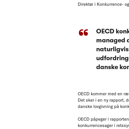
Direktør i Konkurrence- o
OECD konkl
managed an
naturligvi
udfordring
danske ko
OECD kommer med en række
Det sker i en ny rapport,
danske lovgivning på kon
OECD påpeger i rapporten,
konkurrencesager i retssy