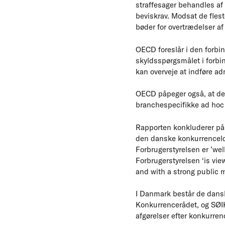
straffesager behandles af 
beviskrav. Modsat de fles
bøder for overtrædelser af
OECD foreslår i den forbin
skyldsspørgsmålet i forb
kan overveje at indføre a
OECD påpeger også, at det
branchespecifikke ad ho
Rapporten konkluderer på
den danske konkurrencelo
Forbrugerstyrelsen er ’we
Forbrugerstyrelsen ‘is vie
and with a strong public 
I Danmark består de dans
Konkurrencerådet, og SØIK
afgørelser efter konkurren