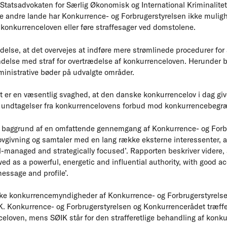
Statsadvokaten for Særlig Økonomisk og International Kriminalitet (
te andre lande har Konkurrence- og Forbrugerstyrelsen ikke muligh
 konkurrenceloven eller føre straffesager ved domstolene.
delse, at det overvejes at indføre mere strømlinede procedurer for 
indelse med straf for overtrædelse af konkurrenceloven. Herunde
dministrative bøder på udvalgte områder.
 er en væsentlig svaghed, at den danske konkurrencelov i dag giv
c undtagelser fra konkurrencelovens forbud mod konkurrencebeg
 baggrund af en omfattende gennemgang af Konkurrence- og Forbr
vgivning og samtaler med en lang række eksterne interessenter, 
ll-managed and strategically focused’. Rapporten beskriver videre,
wed as a powerful, energetic and influential authority, with good 
message and profile’.
ke konkurrencemyndigheder af Konkurrence- og Forbrugerstyrelse
. Konkurrence- og Forbrugerstyrelsen og Konkurrencerådet træffe
celoven, mens SØIK står for den strafferetlige behandling af konk