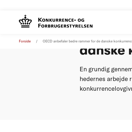
OECD an
Pressemeddelelse
07. oktober 2015
Forside
OECD anbefaler bedre rammer for de danske konkurren
danske 
En grundig gennem
hedernes arbejde r
konkurrencelovgiv