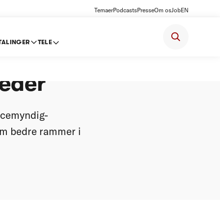
Temaer
Podcasts
Presse
Om os
Job
EN
TALINGER
TELE
r for de
eder
ncemyndig-
om bedre rammer i