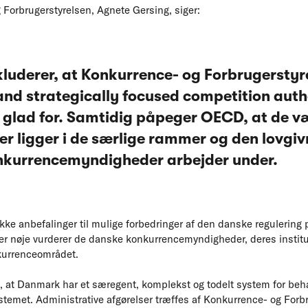
g Forbrugerstyrelsen, Agnete Gersing, siger:
uderer, at Konkurrence- og Forbrugerstyrel
d strategically focused competition author
s glad for. Samtidig påpeger OECD, at de v
er ligger i de særlige rammer og den lovgi
nkurrencemyndigheder arbejder under.
 anbefalinger til mulige forbedringer af den danske regulering
 der nøje vurderer de danske konkurrencemyndigheder, deres instit
kurrenceområdet.
 at Danmark har et særegent, komplekst og todelt system for beh
stemet. Administrative afgørelser træffes af Konkurrence- og Forb