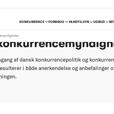
KONKURRENCE
FORBRUG
VANDTILSYN
UDBUD
BE
befaler bedre ramme
cemyndigheder
konkurrencemyndigh
gang af dansk konkurrencepolitik og konkurre
esulterer i både anerkendelse og anbefalinger 
ningen.