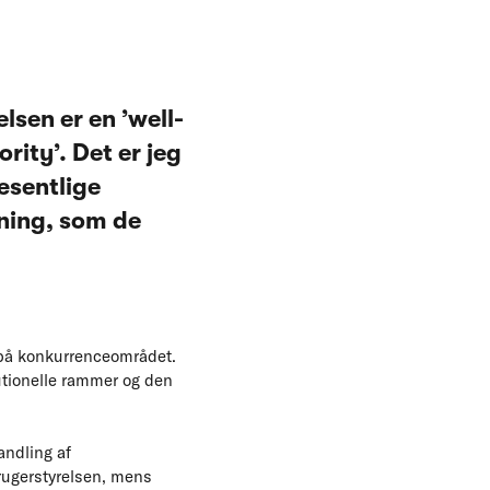
sen er en ’well-
ity’. Det er jeg
æsentlige
vning, som de
 på konkurrenceområdet.
utionelle rammer og den
andling af
rugerstyrelsen, mens