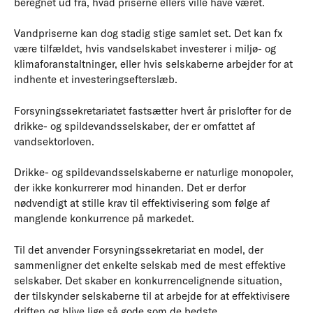
beregnet ud fra, hvad priserne ellers ville have været.
Vandpriserne kan dog stadig stige samlet set. Det kan fx
være tilfældet, hvis vandselskabet investerer i miljø- og
klimaforanstaltninger, eller hvis selskaberne arbejder for at
indhente et investeringsefterslæb.
Forsyningssekretariatet fastsætter hvert år prislofter for de
drikke- og spildevandsselskaber, der er omfattet af
vandsektorloven.
Drikke- og spildevandsselskaberne er naturlige monopoler,
der ikke konkurrerer mod hinanden. Det er derfor
nødvendigt at stille krav til effektivisering som følge af
manglende konkurrence på markedet.
Til det anvender Forsyningssekretariat en model, der
sammenligner det enkelte selskab med de mest effektive
selskaber. Det skaber en konkurrencelignende situation,
der tilskynder selskaberne til at arbejde for at effektivisere
driften og blive lige så gode som de bedste.