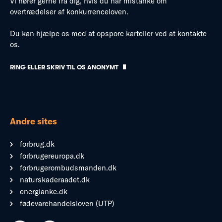
Vi hører gerne fra dig, hvis du har mistanke om
overtrædelser af konkurrenceloven.
Du kan hjælpe os med at opspore karteller ved at kontakte
os.
RING ELLER SKRIV TIL OS ANONYMT
Andre sites
forbrug.dk
forbrugereuropa.dk
forbrugerombudsmanden.dk
naturskaderaadet.dk
energianke.dk
fødevarehandelsloven (UTP)