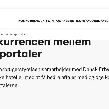
KONKURRENCE
FORBRUG
VANDTILSYN
UDBUD
BE
arbejde med hoteller
lem bookingportaler
kurrencen mellem
portaler
orbrugerstyrelsen samarbejder med Dansk Er
e hoteller med at få bedre aftaler med og øge 
talerne.