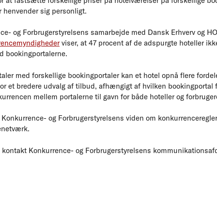
r at fastsætte forskellige priser på hotelværelser på forskellige bo
er henvender sig personligt.
ce- og Forbrugerstyrelsens samarbejde med Dansk Erhverv og HO
rrencemyndigheder
viser, at 47 procent af de adspurgte hoteller ik
ed bookingportalerne.
taler med forskellige bookingportaler kan et hotel opnå flere fordele
r et bredere udvalg af tilbud, afhængigt af hvilken bookingportal 
kurrencen mellem portalerne til gavn for både hoteller og forbruger
 Konkurrence- og Forbrugerstyrelsens viden om konkurrenceregle
netværk.
r, kontakt Konkurrence- og Forbrugerstyrelsens kommunikationsafdel