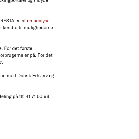
okingportaler og tilbyde
RESTA er, at
en analyse
ke kendte til mulighederne
. For det første
forbrugerne er på. For det
e.
rne med Dansk Erhverv og
ing på tlf. 41 71 50 98.