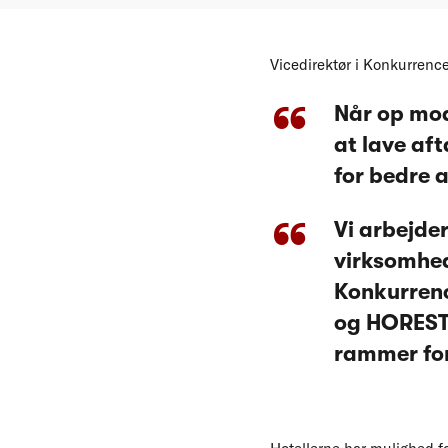
Vicedirektør i Konkurrenc
Når op mod
at lave af
for bedre a
Vi arbejde
virksomhed
Konkurrenc
og HORESTA
rammer for