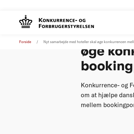
Nyt sam
Pressemeddelelse
13. juli 2017
Forside
Nyt samarbejde med hoteller skal øge konkurrencen mel
øge kon
booking
Konkurrence- og F
om at hjælpe dansk
mellem bookingpor