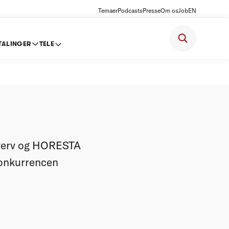
Temaer
Podcasts
Presse
Om os
Job
EN
TALINGER
TELE
 skal
hverv og HORESTA
konkurrencen