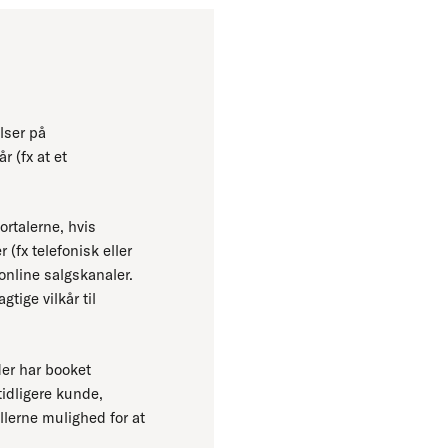
lser på
r (fx at et
rtalerne, hvis
(fx telefonisk eller
online salgskanaler.
tige vilkår til
der har booket
tidligere kunde,
lerne mulighed for at