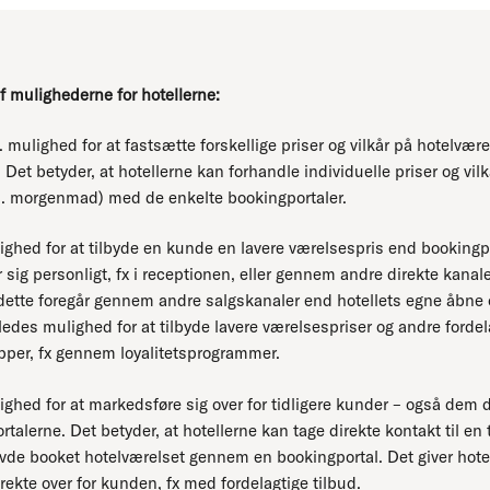
 mulighederne for hotellerne:
. mulighed for at fastsætte forskellige priser og vilkår på hotelvære
Det betyder, at hotellerne kan forhandle individuelle priser og vilkå
kl. morgenmad) med de enkelte bookingportaler.
ighed for at tilbyde en kunde en lavere værelsespris end bookingpo
ig personligt, fx i receptionen, eller gennem andre direkte kanaler 
dette foregår gennem andre salgskanaler end hotellets egne åbne 
ledes mulighed for at tilbyde lavere værelsespriser og andre fordelag
per, fx gennem loyalitetsprogrammer.
ighed for at markedsføre sig over for tidligere kunder – også dem 
alerne. Det betyder, at hotellerne kan tage direkte kontakt til en 
de booket hotelværelset gennem en bookingportal. Det giver hotel
rekte over for kunden, fx med fordelagtige tilbud.