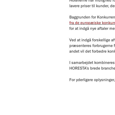
Hotellerne har mulighed fo
lavere priser til kunder, d
Baggrunden for Konkurren
fra de europæiske konku
for at indgå nye aftaler m
Ved at indgå forskellige af
præsenteres forbrugerne fo
andet vil det forbedre kon
I samarbejdet kombineres
HORESTA’s brede branche
For yderligere oplysninge